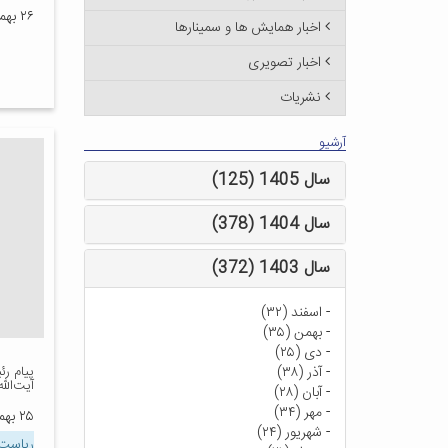
۲۶ بهمن ۱۳۹۵
اخبار همایش ها و سمینارها
اخبار تصویری
نشریات
آرشیو
سال 1405 (125)
سال 1404 (378)
سال 1403 (372)
-
اسفند (۳۲)
-
بهمن (۳۵)
-
دی (۲۵)
-
آذر (۳۸)
پیام رئ
آیت‌الل
-
آبان (۲۸)
-
مهر (۳۴)
۲۵ بهمن ۱۳۹۵
-
شهریور (۲۴)
ریاست 