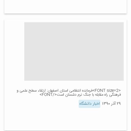
<FONT size=2>فرمانده انتظامی استان اصفهان: ارتقاء سطح علمی و
فرهنگی راه مقابله با جنگ نرم دشمنان است</FONT>
۲۹ آذر ۱۳۹۰
اخبار دانشگاه