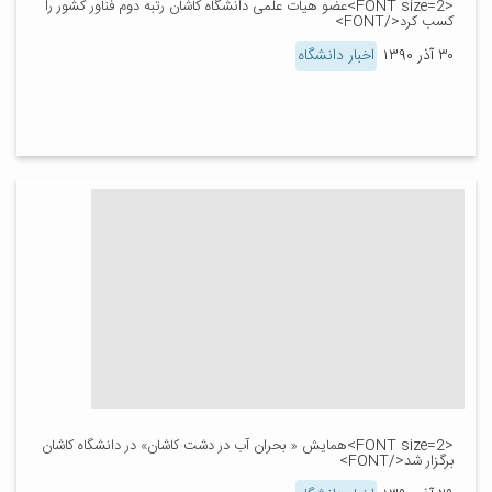
<FONT size=2>عضو هیات علمی دانشگاه کاشان رتبه دوم فناور کشور را
کسب کرد</FONT>
۳۰ آذر ۱۳۹۰
اخبار دانشگاه
<FONT size=2>همایش « بحران آب در دشت کاشان» در دانشگاه کاشان
برگزار شد</FONT>