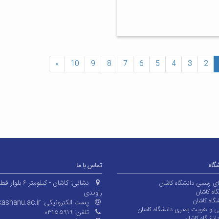
»
10
9
8
7
6
5
4
3
2
شگاه
تماس با ما
نشانی:
کاشان - کیلومتر ۶ بلوا
های رسمی دانشگاه کاشان
اه کاشان
راوندی
گاه کاشان
پست الکترونیکی:
ashanu.ac.ir
ی و هویت بصری دانشگاه کاشان
تلفن:
۰۳۱۵۵۹۱۹
انشگاه کاشان