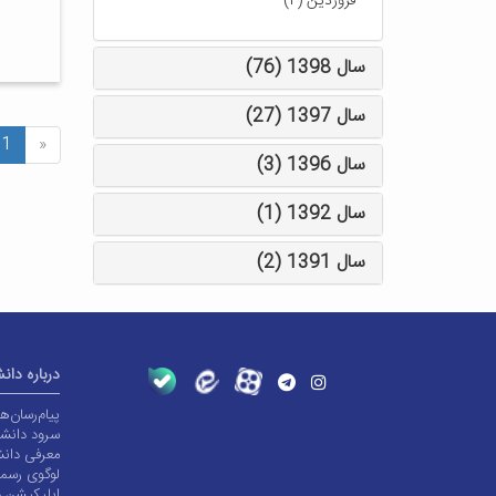
-
فروردین (۲)
سال 1398 (76)
سال 1397 (27)
1
«
سال 1396 (3)
سال 1392 (1)
سال 1391 (2)
درباره دان
پیام‌رسان‌
سرود دانشگ
معرفی دانش
لوگوی رسم
اپلیکیشن د