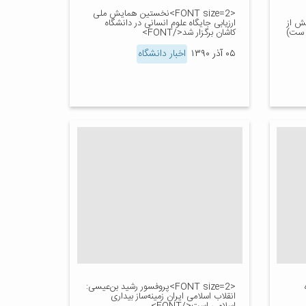
<FONT size=2>نخستین همایش ملی
ش از
ارزیابی جایگاه علوم انسانی در دانشگاه
 ست)
کاشان برگزار شد</FONT>
۰۵ آذر ۱۳۹۰
اخبار دانشگاه
<FONT size=2>پروفسور رشید بن‌عیسی:
انقلاب اسلامی ایران زمینه‌ساز بیداری