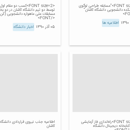
<FONT size=2>"مسابقه طراحی لوگوی
<FONT size=2>کسب دو مقام اول
ده دانشجویی دانشگاه کاشان"
توسط دو تیم دانشگاه کاشان در دو بخ
مسابقات ملی ماهواره دانشجویی (کن
</FONT>
اطلاعیه ها
۰۵ آذر ۱۳۹۰
اخبار دانشگاه
<FONT size=2>راه‌اندازی فاز آزمایشی
اطلاعیه جذب نیروی قراردادی دانشگاه
کتابخانه دیجیتال دانشگاه
کاشان