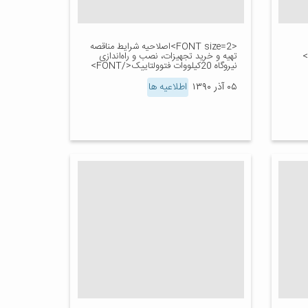
<FONT size=2>اصلاحیه شرایط مناقصه
تهیه و خرید تجهیزات، نصب و راه‌اندازی
نیروگاه 20کیلووات فتوولتاییک</FONT>
۰۵ آذر ۱۳۹۰
اطلاعیه ها