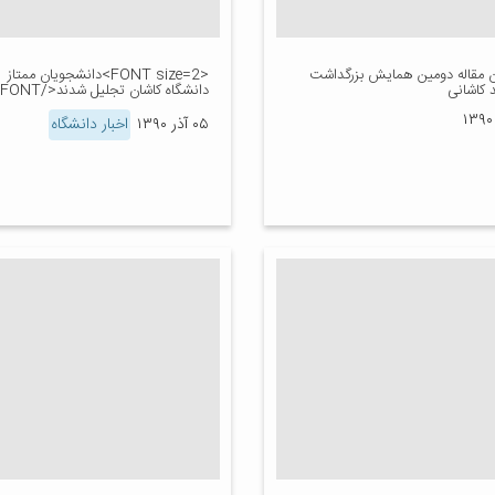
ن مقاله دومین همایش بزرگداشت
<FONT size=2>دانشجویان ممتاز
کاشانی
دانشگاه کاشان تجلیل شدند</FONT>
۰۵ آذر ۱۳۹۰
اخبار دانشگاه