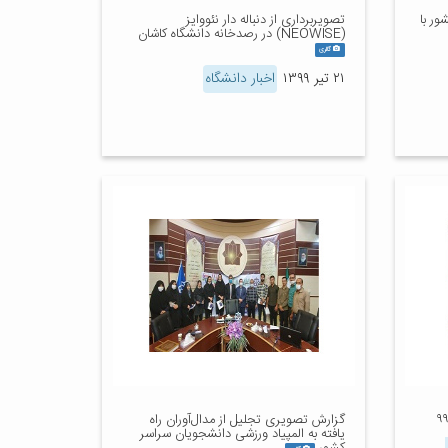
ر با
تصویربرداری از دنباله دار نئووایز
(NEOWISE) در رصدخانه دانشگاه کاشان
گالری
۲۱ تیر ۱۳۹۹
اخبار دانشگاه
گزارش تصویری تجلیل از مدال‌آوران راه
یافته به المپیاد ورزشی دانشجویان سراسر