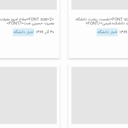
<FONT size=2>نشست ریاست دانشگاه
<FONT size=2>سلاح امروز معرف
د دانشکده شیمی</FONT>
بصیرت حسینی است</FONT>
اخبار دانشگاه
۳۰ آذر ۱۳۸۹
اخبار دانشگاه