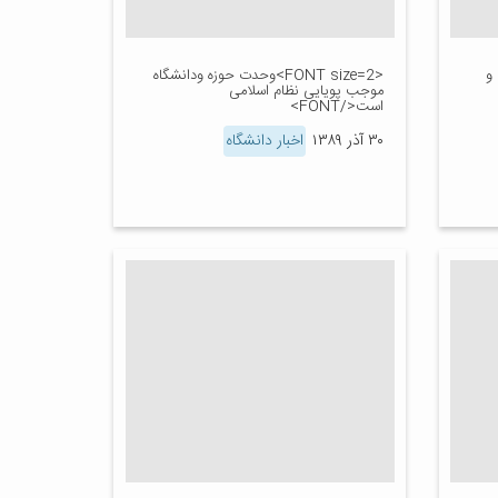
ت و
<FONT size=2>وحدت حوزه ودانشگاه
موجب پویایی نظام اسلامی
است</FONT>
۳۰ آذر ۱۳۸۹
اخبار دانشگاه