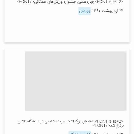
<FONT size=2>چهاردهمین جشنواره ورزش‌های همگانی</FONT>
۳۱ اردیبهشت ۱۳۹۰
ورزشی
<FONT size=2>همایش بزرگداشت سپیده کاشانی در دانشگاه کاشان
برگزار شد</FONT>