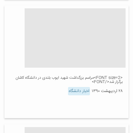
<FONT size=2>مراسم بزرگداشت شهید ایوب بلندی در دانشگاه کاشان
برگزار شد</FONT>
۲۸ اردیبهشت ۱۳۹۰
اخبار دانشگاه