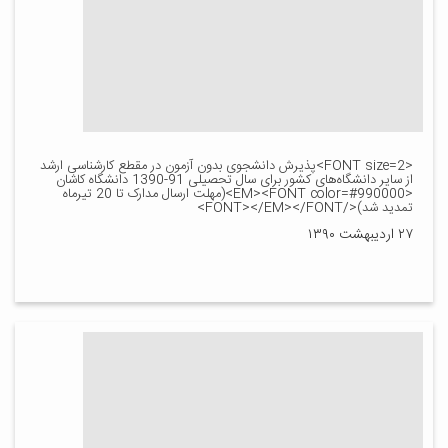
<FONT size=2>پذیرش دانشجوی بدون آزمون در مقطع کارشناسی ارشد
از سایر دانشگاه‌های کشور برای سال تحصیلی 91-1390 دانشگاه کاشان
<EM><FONT color=#990000>(مهلت ارسال مدارک تا 20 تیرماه
تمدید شد)</FONT></EM></FONT>
۲۷ اردیبهشت ۱۳۹۰