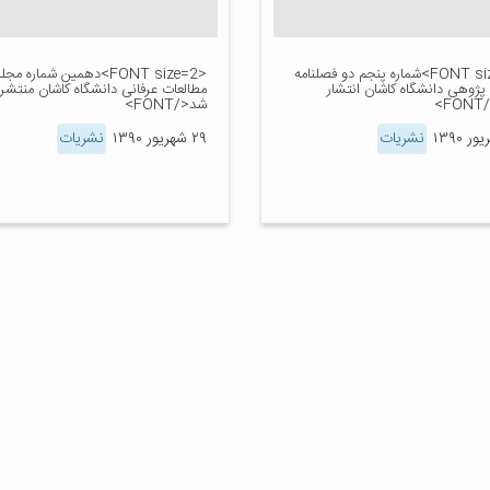
<FONT size=2>شماره پنجم دو فصلنامه
<FONT size=2>دهمین شماره مجل
ژوهی دانشگاه کاشان انتشار
مطالعات عرفانی دانشگاه کاشان منتشر
>
شد</FONT>
نشریات
۲۹ شهریور ۱۳۹۰
نشریات