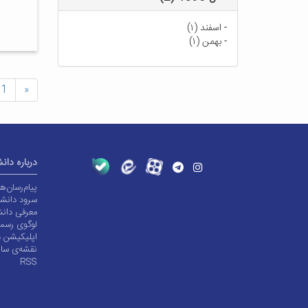
-
اسفند (۱)
-
بهمن (۱)
1
«
درباره دان
پیام‌رسان‌
سرود دانشگ
معرفی دانش
لوگوی رسم
اپلیکیشن د
نقشه‌ی سا
RSS