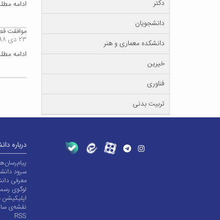
دکتر
ادامه مط
دانشجویان
موافقت قطع
۲۳ دی ۱۳۹۸
دانشکده معماری و هنر
ادامه مط
خیرین
فناوری
تربیت بدنی
درباره دان
پیام‌رسان‌
سرود دانشگ
معرفی دانش
لوگوی رسم
اپلیکیشن د
نقشه‌ی سا
RSS