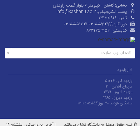
نشانی:
کاشان - کیلومتر ۶ بلوار قطب راوندی
پست الکترونیکی:
info@kashanu.ac.ir
تلفن:
۰۳۱۵۵۹۱۹
دورنگار:
۰۳۱۵۵۵۱۱۱۲۱-۰۳۱۵۵۹۱۴۹۹۹
کدپستی:
۸۷۳۱۷۵۳۱۵۳
انتخاب وب سایت
آمار بازدید
بازدید کل :
۵۱۰۰۴
کاربران آنلاین :
۱۳
بازدید امروز :
۱۳۰۹
بازدید دیروز :
۲۱۶۵
میانگین بازدید ۳۰ روز گذشته :
۱۷۰۱
© کلیه حقوق متعلق به دانشگاه کاشان می‌باشد.
|
آخرین به‌روزرسانی : یکشنبه ۱۸
مرداد ۱۴۰۵
معماران عصر‌ارتباط
توسعه و طراحی: