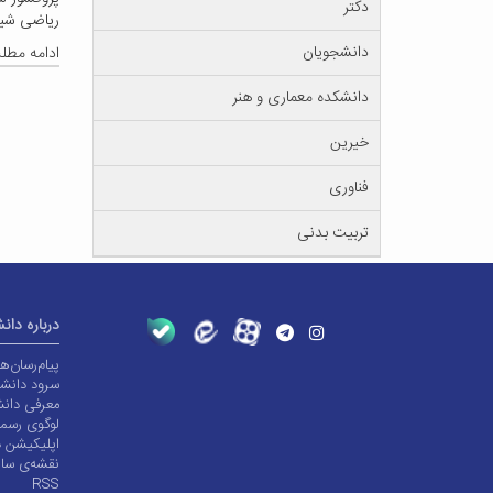
دکتر
ریاضی شی
دانشجویان
ادامه مط
دانشکده معماری و هنر
خیرین
فناوری
تربیت بدنی
درباره دان
پیام‌رسان‌
سرود دانشگ
معرفی دانش
لوگوی رسم
اپلیکیشن د
نقشه‌ی سا
RSS