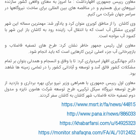
معاون رییس جمهوری اظهارداشت : ما امروز به معنای واقعی کشور سازنده
نیروهای برق هستیم و در مناقصه های بین المللی برای ساخت نیروگاهها در
سراسر جهان شرکت می کنیم.
وی کاشان را از مناطق کویری عنوان کرد و یادآور شد: مهمترین مساله این شهر
کویری مشکل آب است که با انتقال آب زاینده رود به کاشان باز این شهر با
کمبود آب مواجه است.
معاون اول رئیس جمهور خاطر نشان کرد: طرح های تصفیه فاضلاب و
بازچرخانی آب جزء اصلی ترین کارهایی است که باید انجام شود.
دکتر جهانگیری اظهار امیدواری کرد: تا با وفاق و انسجام و همدلی بتوان بر تمام
مشکلات کشور فائق آمد و توسعه و آبادانی کشور را در تمامی زمینه ها شاهد
بود.
معاون اول رییس جمهوری با همراهی وزیر نیرو برای بهره برداری و بازدید از
طرح توسعه نیروگاه سیکل ترکیبی، طرح توسعه شرکت هامون نایزه و مدول
دوم تصفیه خانه فاضلاب شهر کاشان به کاشان سفر کردند.
https://www.msrt.ir/fa/news/44815
http://www.pana.ir/news/886033
https://khabarfarsi.com/u/64925323
https://monitor.shafaqna.com/FA/AL/1012452