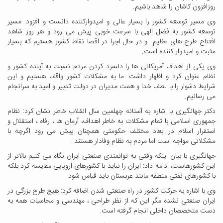
روزافزون کاشان را شاهد باشیم.
وی مسیر توسعه کشور را بسیار عالی و امیدوارکننده دانست و افزود: مسیر
توسعه کشور به فضل الهی با سرعت خوبی پیش می رود و هر روز شاهد
افتتاح طرح های عظیم و در حال اجرا در اقصا نقاط کشور هستیم که بسیار
مثبت و امیدوار کننده است.
وی یکی از اهداف آمریکائی ها را دلسرد کردن مردم نسبت به آینده کشور و
نظام عنوان کرد و اظهار داشت: ما به مشکلات کشور واقف هستیم و این
شرایط دشوار را با لطف خدا و همت مدیران در دولت تدبیر و امید به سرانجام
می رسانیم.
دکتر جهانگیری با اشاره به آستانه چهلمین سال انقلاب خاطر نشان کرد: نظام
جمهوری اسلامی با تمام مشکلات به خاطر اهداف، آرمان ها ، رفاه ، استقلال و
استقرار اسلام در ابعاد مختلف حکومتی همچنان پیش می رود اگرچه با
مشکلاتی مواجه است اما مردم به نظام وفادار هستند..
جهانگیری با بیان اینکه وقتی به توانمندی صنعتی ایران نگاه می کنیم بالاتر از
این کشورهاست، ادامه داد: ایران را نباید با کشورهای اروپایی مقایسه کرد بلکه
با کشورهای نفتی منطقه مانند عربستان باید قیاس شود..
وی با اشاره به حرکت کشور در راه صنعتی شدن اضافه کرد: هیچ طرح بزرگی در
ایران صنعتی نشده مگر این که از نظر طراحی ، مهندسی و محاسبات همه به
دست متخصصان داخلی انجام گرفته است.