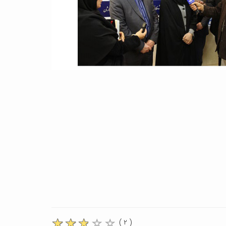
( ۲ )