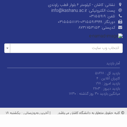
نشانی:
کاشان - کیلومتر ۶ بلوار قطب راوندی
پست الکترونیکی:
info@kashanu.ac.ir
تلفن:
۰۳۱۵۵۹۱۹
دورنگار:
۰۳۱۵۵۵۱۱۱۲۱-۰۳۱۵۵۹۱۴۹۹۹
کدپستی:
۸۷۳۱۷۵۳۱۵۳
انتخاب وب سایت
آمار بازدید
بازدید کل :
۵۱۸۹۸
کاربران آنلاین :
۴
بازدید امروز :
۱۹۸
بازدید دیروز :
۲۲۰۳
میانگین بازدید ۳۰ روز گذشته :
۱۷۳۰
© کلیه حقوق متعلق به دانشگاه کاشان می‌باشد.
|
آخرین به‌روزرسانی : یکشنبه ۱۸
مرداد ۱۴۰۵
معماران عصر‌ارتباط
توسعه و طراحی: