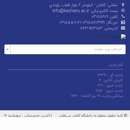
نشانی:
کاشان - کیلومتر ۶ بلوار قطب راوندی
پست الکترونیکی:
info@kashanu.ac.ir
تلفن:
۰۳۱۵۵۹۱۹
دورنگار:
۰۳۱۵۵۵۱۱۱۲۱-۰۳۱۵۵۹۱۴۹۹۹
کدپستی:
۸۷۳۱۷۵۳۱۵۳
انتخاب وب سایت
آمار بازدید
بازدید کل :
۴۴۴۹۱
کاربران آنلاین :
۴
بازدید امروز :
۳۴۱
بازدید دیروز :
۲۱۵۴
میانگین بازدید ۳۰ روز گذشته :
۱۴۸۴
© کلیه حقوق متعلق به دانشگاه کاشان می‌باشد.
|
آخرین به‌روزرسانی : چهارشنبه ۱۴
مرداد ۱۴۰۵
معماران عصر‌ارتباط
توسعه و طراحی: