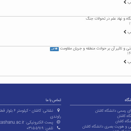
لب
ه و نهاد علم در تحولات جنگ
لب
 و تاثیر آن بر حوادث منطقه و جریان مقاومت
گالری
لب
شگاه
تماس با ما
نشانی:
کاشان - کیلومتر ۶ بلوا
های رسمی دانشگاه کاشان
اه کاشان
راوندی
گاه کاشان
پست الکترونیکی:
ashanu.ac.ir
ی و هویت بصری دانشگاه کاشان
تلفن:
۰۳۱۵۵۹۱۹