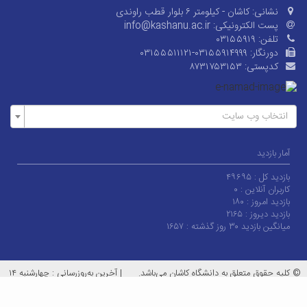
نشانی:
کاشان - کیلومتر ۶ بلوار قطب راوندی
پست الکترونیکی:
info@kashanu.ac.ir
تلفن:
۰۳۱۵۵۹۱۹
دورنگار:
۰۳۱۵۵۵۱۱۱۲۱-۰۳۱۵۵۹۱۴۹۹۹
کدپستی:
۸۷۳۱۷۵۳۱۵۳
انتخاب وب سایت
آمار بازدید
بازدید کل :
۴۹۶۹۵
کاربران آنلاین :
۰
بازدید امروز :
۱۸۰
بازدید دیروز :
۲۱۶۵
میانگین بازدید ۳۰ روز گذشته :
۱۶۵۷
© کلیه حقوق متعلق به دانشگاه کاشان می‌باشد.
|
آخرین به‌روزرسانی : چهارشنبه ۱۴
مرداد ۱۴۰۵
معماران عصر‌ارتباط
توسعه و طراحی: