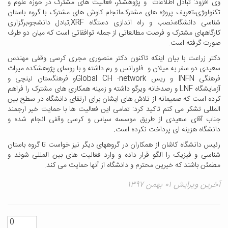
وی افزود: تبادل اطلاعات و پژوهشگر، فعالیت های مشترک در حوزه علوم و
تکنولوژی،تعریف پروژه های مشترک،انجام کاوش های مشترک با گروه باستان
شناسی دانشگاه،نصب و راه اندازی دستگاه
XRF
,تبادل دانشجو،برگزاری
کارگاههای مشترک و فرصت مطالعاتی از جمله توافقاتی است که میان دو طرف
صورت گرفته است.
دکتر زراعت با بیان اینکه تاکنون دکتر منصوری مجری کرسی وقفی مهندس
سعیدی دو سفر به میلان و فلورانس و رم داشته و با روسای پژوهشکده میراث
فرهنگی
INFN
و ریس
Global CH -network
و فرهنگستان لینچی و
آزمایشگاه
LNF
و رصدخانه ویرگو داشته و زمینه همکاری های مشترک را فراهم
کرده است که صمیمانه از تلاش های ایشان برای ارتقای دانشگاه در سطح بین
المللی تشکر می کنم تاکید کرد: تمامی این فعالیت ها با حمایت خیر ارجمند
جناب آقای سعیدی از طریق موسسه سیاس و کرسی وقفی انجام شده و
دانشگاه هزینه ای پرداخت نکرده است.
رئیس دانشگاه کاشان از همکاران در گروههای دیگر نیز خواست تا گروه باستان
شناسی و فیزیک را الگو قرار داده و وارد فعالیت های بین المللی شوند و
مطمئن باشند که خیرین محترم و دانشگاه از آنها حمایت می کند.
آخرین ویرایش ۰۱ بهمن ۱۳۹۷