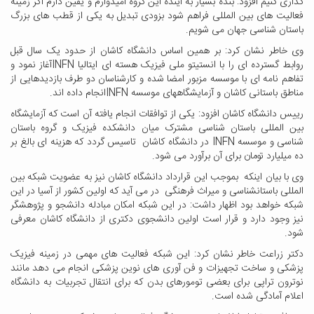
گذاری کنیم افزود: بنده بسیار به آینده این گروه امیدوارم و یقین دارم اگر زمینه
فعالیت های بین المللی فراهم شود بزودی تبدیل به یکی از قطب های بزرگ
باستان شناسی جهان می شویم.
وی خاطر نشان کرد: بر همین اساس دانشگاه کاشان از حدود یک سال قبل
روابط گسترده ای را با انستیتو ملی فیزیک هسته ای ایتالیا
INFN
آغاز نمود و
تفاهم نامه ای با موسسه مزبور امضا شده و کارشناسان دو طرف بازدیدهایی از
مناطق باستانی کاشان و آزمایشگاههای موسسه‌
INFN
انجام داده اند.
رییس دانشگاه کاشان افزود: یکی از توافقات انجام یافته آن است که آزمایشگاه
بین المللی باستان شناسی مشترک میان دانشکده فیزیک و گروه باستان
شناسی و موسسه
INFN
در دانشگاه کاشان تاسیس گردد که هزینه ای بالغ بر
ده میلیارد تومان برای آن برآورد می شود.
وی با بیان اینکه بموجب این قرارداد دانشگاه کاشان نیز به عضویت شبکه بین
المللی باستانشناسی و میراث فرهنگی در می آید که اولین کشور از آسیا در این
شبکه خواهد بود اظهار داشت: در این شبکه امکان مبادله دانشجو و پژوهشگر
نیز وجود دارد و قرار است اولین دانشجوی دکتری از دانشگاه کاشان معرفی
شود.
دکتر زراعت خاطر نشان کرد: این شبکه فعالیت های مهمی در زمینه فیزیک
پزشکی و ساخت تجهیزات و فن آوری های نوین پزشکی انجام می دهد مانند
نوترون تراپی برای بعضی تومورهای بدن که برای انتقال تجربیات به دانشگاه
اعلام آمادگی شده است.