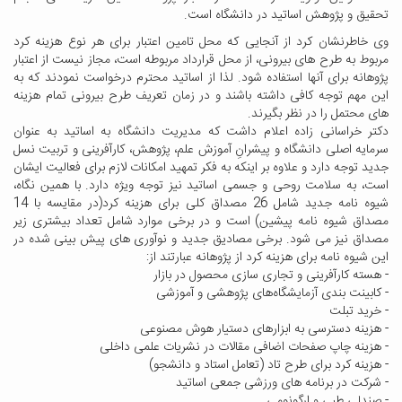
تحقیق و پژوهش اساتید در دانشگاه است.
وی خاطرنشان کرد از آنجایی که محل تامین اعتبار برای هر نوع هزینه کرد
مربوط به طرح های بیرونی، از محل قرارداد مربوطه است، مجاز نیست از اعتبار
پژوهانه برای آنها استفاده شود. لذا از اساتید محترم درخواست نمودند که به
این مهم توجه کافی داشته باشند و در زمان تعریف طرح بیرونی تمام هزینه
های محتمل را در نظر بگیرند.
دکتر خراسانی زاده اعلام داشت که مدیریت دانشگاه به اساتید به عنوان
سرمایه اصلی دانشگاه و پیشرانِ آموزش علم، پژوهش، کارآفرینی و تربیت نسل
جدید توجه دارد و علاوه بر اینکه به فکر تمهید امکانات لازم برای فعالیت ایشان
است، به سلامت روحی و جسمی اساتید نیز توجه ویژه دارد. با همین نگاه،
شیوه نامه جدید شامل 26 مصداق کلی برای هزینه کرد(در مقایسه با 14
مصداق شیوه نامه پیشین) است و در برخی موارد شامل تعداد بیشتری زیر
مصداق نیز می شود. برخی مصادیق جدید و نوآوری های پیش بینی شده در
این شیوه نامه برای هزینه کرد از پژوهانه عبارتند از:
- هسته کارآفرینی و تجاری سازی محصول در بازار
- کابینت بندی آزمایشگاه‌های پژوهشی و آموزشی
- خرید تبلت
- هزینه دسترسی به ابزارهای دستیار هوش مصنوعی
- هزینه چاپ صفحات اضافی مقالات در نشریات علمی داخلی
- هزینه کرد برای طرح تاد (تعامل استاد و دانشجو)
- شرکت در برنامه های ورزشی جمعی اساتید
- صندلی طبی و ارگونومی