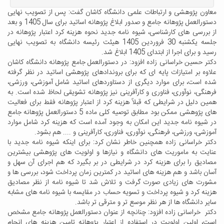
معاون پژوهشی و ارتباطات علمی دانشگاه کاشان گفت: پس از تصویب نهایی
دستورالعمل پژوهانه جامع و صدور ابلاغ پژوهانه اساتید برای سال 1405 و بعد
از بررسی های کارشناسی، شیوه نامه جدید نحوه هزینه کرد اعتبار پژوهانه در
جلسه یکشنبه 30 فروردین 1405 هیئت رئیسه دانشگاه به تصویب نهایی
رسید و برای اجرا از ابتدای 1405 ابلاغ شد.
دکتر حسین خراسانی زاده افزود: در دستورالعمل جامع پژوهانه دانشگاه کاشان
علاوه بر امتیازات پایه ای که برای بروندادهای پژوهشی اساتید در نظر گرفته
شده است، برای موارد دیگری از دستاوردهای اساتید شامل آموزشی، ورزشی،
فرهنگی، نوآوری، فناوری و کارآفرینی نیز پژوهانه تشویقی لحاظ شده است. به
همین دلیل در شرایطی که قبلاً هزینه کرد از اعتبار پژوهانه فقط برای فعالیت
های پژوهشی ممکن بود مطابق توصیه کلی ماده 5 دستورالعمل پژوهانه جامع
در شیوه نامه جدید این امکان به وجود آمده است که هزینه کرد شامل موارد
آموزشی، ورزشی، فرهنگی، نوآوری، فناوری، کارآفرینی و .... هم بشود.
دکتر خراسانی زاده همچنین خاطر نشان کرد: برای اینکه شیوه نامه جدید با
عنایت به ماموریت های دانشگاه و نیازها و اولویت های پژوهشی بیشترین
مصادیق را برای هزینه کرد در شرایطی در بر بگیرد که هم اجرای آن سهل و
آسان باشد و هم هزینه های اساتید در کمترین زمان پرداخت شود، بررسی ها و
مشورت های زیادی صورت گرفت و تلاش شد تا شیوه نامه از نظر مصادیق
هزینه کرد و شیوه پرداخت و تسویه حساب در مقایسه با شیوه نامه های مشابه
سایر دانشگاه ها از هر نظر موسع تر و مترقی تر باشد.
دکتر خراسانی زاده افزود: چنانچه از عنوان دستورالعمل پژوهانه جامع مشخص
است، اولین اولویت در استفاده از اعتبار پژوهانه تامین هزینه های انجام