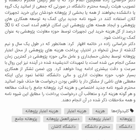
دکتر خراسانی زاده همچنین اعلام کرد که با نظر رئیس محترم دانشگاه و
تصویب هیئت رئیسه محترم دانشگاه، در صورتی که جمعی از اساتید یک گروه
یا دانشکده بخواهند از همه یا بخشی از پژوهانه خودشان برای خرید تجهیزات
کلان استفاده کنند در شیوه نامه جدید برای کمک به توسعه همکاری های
پژوهشی و ایجاد هسته های پژوهشی این امکان فراهم آمده است که تا 30
درصد از کل هزینه خرید این تجهیزات توسط حوزه معاونت پژوهشی به عنوان
کمک پرداخت شود.
دکتر خراسانی زاده در خاتمه اظهار کرد: همانطور که در طول یک سال و نیم
گذشته از محل تنخواه در اختیار، پرداخت هزینه های پژوهشی از محل اعتبار
پژوهانه توسط بخش حسابداری و عامل مالی حوزه پژوهشی در کمترین زمان
ممکن انجام می شده است، با تمهیدات اندیشیده شده در آینده نیز این روال با
سرعت و دقت بیشتری ادامه پیدا خواهد کرد. وی ضمن تشکر از همکاری
بسیار خوب حوزه معاونت اداری و مالی دانشگاه، تقاضا نمود برای اینکه
معطلی های ناشی از مشکل دار یا ناقص بودن درخواست ها حذف شود اساتید
محترم شیوه نامه جدید اختصاص و هزینه کرد پژوهانه جامع را بدقت مطالعه
و هر گونه هزینه کرد و متعاقب آن درخواست پرداخت را مطابق این شیوه نامه
و همه ملاحظات ذکر شده در آن انجام دهند.
کلیدواژه‌ها:
هزینه
هزینه اعتبار
هزینه اعتبار پژوهانه
پژوهانه
اعتبار پژوهانه
دستورالعمل پژوهانه
پژوهانه جامع
دانشگاه
محترم دانشگاه
دانشگاه کاشان