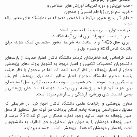
- طب فیزیکی و دوره تمرینات/ورزش های اصلاحی و ...
- خرید قلم نوری (یا قلم لمسی) و هدفون
- خلق آثار بدیع هنری مرتبط با تخصص عضو که در نمایشگاه های معتبر ارائه
شوند
- تهیه محتوای علمی مرتبط با تخصص استاد
- خرید و نصب تجهیزات برای ایمنی آزمایشگاه ها
- برای سال 1405 و با عنایت به شرایط کشور اختصاص کمک هزینه برای
اینترنت شامل adsl و همراه اول و ...
دکتر خراسانی زاده خاطرنشان کرد:در دانشگاه کاشان اعتبار حمایت از پارساهای
دانشجویان تحصیلات تکمیلی و اعتبار مربوط به تشویق بروندادهای پژوهشی
جدای از اعتبار پژوهانه در نظر گرفته شده اند، لذا در مجموع با نظر هیئت
رئیسه محترم دانشگاه مجموع اعتبار منظور شده برای پژوهش افزایش
چشمگیری پیدا نموده است. همچنین شیوه نامه جدید، آزادی عمل گسترده ای
برای هزینه کرد از اعتبار پژوهانه برای پرداخت هزینه فعالیت های پژوهشی و
برخی فعالیت های ورزشی، فرهنگی و ...فراهم نموده است.
معاون پژوهشی و ارتباطات علمی دانشگاه کاشان اظهار کرد: در شرایطی که
مطابق دستورالعمل پژوهانه جامع امکان پرداخت هر گونه حق التحقیق از محل
اعتبار پژوهانه به خود اساتید وجود ندارد، همکاران می توانند تا 25 درصد از
اعتبار پژوهانه خودشان را به عنوان حق التحقیق و حق التالیف به دانشجویان
تحت راهنمایی خودشان که همکار پژوهشی ایشان هستند بپردازند.