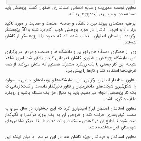
معاون توسعه مدیریت و منابع انسانی استانداری اصفهان گفت: پژوهش باید
مسئله‌محور و مبتنی بر آینده‌پژوهی باشد.
ابراهیم معتمدی پیوند بین دانشگاه و جامعه صنعت و حمایت را مورد تاکید
قرار داد و افزود: کاشان در حوزه پژوهش خوب گام برداشته و 50 پژوهشگر
برگزیده از استان اصفهان انتخاب شده اند که حدود 15 پژوهشگر از کاشان
هستند.
وی از همکاری دستگاه های اجرایی و دانشگاه ها و صنعت و مردم در برگزاری
این نمایشگاه پژوهش و فناوری کاشان قدردانی کرد و یادآور شد: امروز شاهد
نتیجه این کار جمعی با یک رویکرد مشترک هستیم که تلاش می‌کند از همه
ظرفیت‌ها استفاده کند و کارها را پیش ببرد.
معاون استاندار اصفهان برگزاری این نمایشگاه‌ها و رویدادهای جانبی جشنواره،
را شکل‌گیری شرکت‌های دانش‌بنیان و فناور تاثیرگذار دانست و گفت: زمانی که
یک کار پژوهشی انجام می‌دهیم، باید به دنبال حل یک مسئله باشیم و رویکرد
ما آینده‌نگری باشد.
معاون استاندار اصفهان ابراز امیدواری کرد که این جشنواره در سال سوم، به
سمت کیفی‌سازی حرکت کند و خروجی آن به یک پروژه درآمدزا و تأثیرگذار
منجر شود تا نتایج آن در کاهش مشکلات و تصادفات یا ارتقا دیگر شاخص‌های
شهرستان قابل مشاهده باشد.
معاون استاندار و فرماندار ویژه کاشان هم در این مراسم با بیان اینکه این