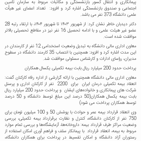
پیمانکاری و انتقال کسور بازنشستگی و مکاتبات مربوط به سازمان تأمین
اجتماعی و صندوق بازنشستگی اشاره کرد و افزود: تعداد اعضای غیر هیأت
علمی دانشگاه 373 نفر می باشد.
دکتر دیدبان خاطر نشان کرد: از شهریور ۱۴۰۳ تا شهریور ۱۴۰۴، با ارتقاء رتبه 28
عضو غیر هیئت علمی و با ادامه تحصیل 16 نفر نیز در مقاطع تحصیلی بالاتر
موافقت شده است.
معاون اداری مالی دانشگاه به تبدیل وضعیت استخدامی 12 نفر از کارمندان در
این مدت اشاره کرد و افزود: همچنین با انتصاب 35 کارمند دانشگاه در سطوح
مدیران، رؤسای ادارات و کارشناس مسئولی موافقت شد.
پرداخت حدود 200 میلیارد ریال بابت بیمه تکمیلی یکسال همکاران
معاون اداری مالی دانشگاه همچنین با ارائه گزارشی از اداره رفاه کارکنان گفت:
انعقاد بیمه تکمیلی درمان ایران برای 2200 نفر از کارکنان اداری و پرسنل
شرکت های پیمانکاری و خانواده‌های ایشان و پرداخت حدود 200 میلیارد ریال
بابت بیمه یکسال همکاران(50 درصد این مبلغ توسط دانشگاه و 50 درصد
توسط همکاران پرداخت می شود)
وی انعقاد قرارداد بیمه عمر و حوادث با پوشش 50 و 100 میلیون تومان برای
750 نفر از کارکنان دانشگاه، کنترل و نظارت برقرارداد بیمه تکمیلی، بررسی
وضعیت مراکز طرف قرارداد بیمه: داروخانه‌ها، آزمایشگاه‌ها و بررسی تمام موارد
مربوط به بیمه، انعقاد قرارداد با پیمانکار سلف و فراهم آوری امکان استفاده از
رستوران آزاد دانشگاه و امکان تقسیط در پرداخت برای همکاران دانشگاه،