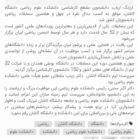
ارژنگ ارباب، دانشجوی مقطع کارشناسی دانشکده علوم ریاضی دانشگاه
کاشان، موفق به کسب مدال نقره در چهل‌ و هفتمین مسابقات ریاضی
دانشجویان کشور شد.
این مسابقات یکی از قدیمی‌ترین و معتبرترین رویدادهای علمی کشور است
که بیش از 52 سال قدمت دارد و هر سال توسط انجمن ریاضی ایران برگزار
می‌شود.
این رقابت در فضایی علمی و پرشور میان برگزیدگان برتر و زبده دانشگاه‌های
سراسر کشور برگزار شد و کسب موفقیت در آن نشانه‌ای روشن از توانمندی
علمی و تلاش خستگی‌ناپذیر دانشجویان است.
چهل و هفتمین دوره این مسابقات در دانشگاه بوعلی همدان و با شرکت 32
تیم از دانشگاه های معتبر کشور و 150 دانشجوی کارشناسی برگزار گردید.
سرپرست تیم دانشگاه کاشان دکتر زینب سلطانی عضو هیأت علمی دانشکده
علوم ریاضی بود .
دکتر اکبر محبی، رئیس دانشکده علوم ریاضی این موفقیت بزرگ و ارزشمند را
به این دانشجو، خانواده‌اش، سرپرست تیم، زمینه سازان این اعزام، اساتید و
دانشجویان دانشکده علوم ریاضی و جامعه دانشگاه کاشان تبریک گفت و اظهار
امیدواری کرد در پرتو همت و پشتکار بیشتر، درخشش‌های بیشتری در
عرصه‌های ملی و بین‌المللی برای این دانشکده و دانشگاه کاشان رقم بخورد.
کلیدواژه‌ها:
دانشگاه
دانشگاه کاشان
ریاضی
علوم ریاضی
دانشکده علوم ریاضی
دانشکده
دانشکده علوم