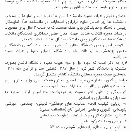
احکام عضویت اعضای حقیقی دوره نهم هیات ممیزه دانشگاه کاشان توسط
وزیر محترم علوم، تحقیقات و فناوری صادر شد.
اعضای حقیقی هیات ممیزه دانشگاه کاشان ۱۸ نفر و شامل نمایندگان منتخب
دانشکده ها (بر اساس نتایج برگزاری انتخابات در دانشکده ها)، نمایندگان
رییس دانشگاه و نمایندگان وزیر عتف هستند که به مدت ۲ سال برای عضویت
در هیات ممیزه انتخاب شدند. جهت امکان حضور حداکثری نمایندگان منتخب
دانشکده ها، نمایندگان رییس دانشگاه حداقل تعداد انتخاب شدند.
علاوه بر این، رییس دانشگاه، معاون آموزشی و تحصیلات تکمیلی دانشگاه، و
معاون پژوهشی و ارتباطات علمی دانشگاه اعضای حقوقی هیات ممیزه
می‌باشند.
لازم به ذکر است که دوره اول و دوم هیات ممیزه دانشگاه کاشان بصورت
مشترک با دانشگاه شهر کرد از سال ۱۳۸۷ تشکیل شد و از آبان ماه ۱۳۹۱
نخستین هیات ممیزه مستقل دانشگاه کاشان تشکیل گردید.
‏براساس آئین نامه ارتقای مرتبه اعضای محترم هیأت علمی، وزیر محترم علوم،
تحقیقات و فناوری، وظایف و اختیارات خود را درخصوص:
۱-رسیدگی و اظهار نظر نسبت به درخواست متقاضیان ارتقاء مرتبه به
استادیاری، دانشیاری و استادی
۲- ارزیابی کیفیت انجام فعالیت های فرهنگی- تربیتی- اجتماعی، آموزشی،
پژوهشی- فناوری و ‏علمی- اجرایی آنان (شناسنامه علمی)
۳- تایید امتیازات لازم جهت استفاده از فرصت مطالعاتی
۴- بررسی وضعیت رکود علمی
۵- تایید نهایی اعطای پایه های تشویقی ماده ۵۳