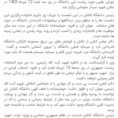
یاوران علمی حوزه ریاست این دانشگاه در روز سه شنبه 12 تیرماه 1403 در
سالن شهید سردار سلیمانی برگزار شد.
رئیس دانشگاه کاشان در این نشست با تبریک روز تکریم خانواده برگزاری این
نشست ها را به منظور بیان دیدگاهها و پیشنهادات کارمندان دانشگاه در حوزه
های مختلف عنوان کرد و افزود: خوشبختانه دانشگاه در این مدت سه سال،
موفقیت ها و افتخارات زیادی را کسب کرده و روند روبه رشدی در تمامی زمینه
ها داشته است.
دکتر عباس کتابی از تلاش و کوشش های بی دریغ مجموعه کارکنان دانشگاه
قدردانی کرد و سرمایه اصلی دانشگاه را نیروی انسانی دانست و گفت:
کارمندان دانشگاه جزء شریف ترین قشر و سرمایه سیستم هستند که باید مورد
توجه قرار گیرند‌.
وی با گرامیداشت یاد و خاطره شهید آیت الله رئیسی، به دور دوم انتخابات
ریاست جمهوری در روز جمعه 15 تیرماه اشاره کرد و افزود: انتخاب فردی در
تراز شهید جمهور و با تفکر ایشان به طور قطع در آینده کشور و زندگی مردم
تاثیر بسزایی خواهد داشت.
دکتر کتابی خدمت بی منت و کار جهادی را از خصائص اخلاقی شهید آیت الله
رئیسی عنوان کرد و اظهار داشت: خوشبختانه با لطف الهی دانشگاه کاشان نیز
توانست با روحیه وفاق و همدلی و خدمت بی منت و کار جهادی و رویکرد
دانشگاه حکمت بنیان، در این سه سال از شرایط بحرانی و سختی را که در
مدیرت قبلی دانشگاه وجود داشت عبور کند و به شرایط مناسب و شایسته خود
برسد.
رئیس دانشگاه کاشان خدمت در نظام جمهوری اسلامی و بویژه دولت شهید