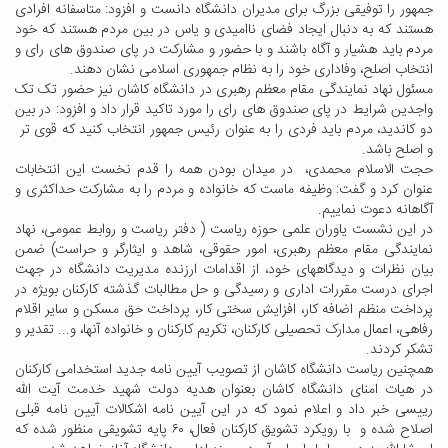
جمهور را توفیقی بزرگ برای مدیران دانشگاه دانست و افزود: متاسفانه افرادی
هستند که به دنبال ایجاد فضای ناامیدی و یاس در بین مردم هستند که خود
مردم باید هشیار و آگاه باشند و با حضور و مشارکت در پای صندوق های رای و
انتخاب اصلح، وفاداری خود را به نظام جمهوری اسلامی نشان دهند.
مسئول نهاد نمایندگی مقام معظم رهبری در دانشگاه کاشان نیز حضور تک تک
واجدین شرایط در پای صندوق های رای را مورد تاکید قرار داد و افزود: در بین
دو کاندید، مردم باید فردی را به عنوان رئیس جمهور انتخاب کنید که قوی تر
و اصلح باشد.
حجت الاسلام محمدی، در میدان بودن همه را قدم نخست این انتخابات
عنوان کرد و گفت: وظیفه ماست که خانواده و مردم را به مشارکت حداکثری و
آگاهانه دعوت نماییم.
در این نشست یاوران علمی حوزه ریاست ( دفتر ریاست و روابط عمومی، نهاد
نمایندگی مقام معظم رهبری، امور حقوقی، شاهد و ایثارگر و حراست) ضمن
بیان نظرات و دیدگاههای خود، از اقدامات ارزنده مدیریت دانشگاه در جهت
اجرای درست مقررات اداری و رسیدگی و حل مطالبات گذشته کارکنان بویژه در
پرداخت منظم اضافه کار، افزایش سختی کار، پرداخت حق مسکن و سایر اقلام
رفاهی، اعمال مدارک تحصیلی کارکنان، تکریم کارکنان و خانواده آنها، و... تقدیر و
تشکر کردند.
همچنین ریاست دانشگاه کاشان از تصویب آیین نامه جدید استخدامی کارکنان
در هیات امنای دانشگاه کاشان بعنوان هدیه دولت شهید خدمت آیت الله
رییسی خبر داد و اعلام نمود که در این آیین نامه اشکالات آیین نامه قبلی
اصلاح شده و با رویکرد تشویق کارکنان فعال، ۶۰ پایه تشویقی منظور شده که