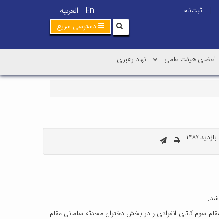
En
العربیه
ثبت‌نام
|
دسترسی سریع
اعضای هیئت علمی
نهاد رهبری
زدید:۱۴۸۷
شد.
در بخش پسران محمد نیک اندیش مقام اول کمیته (۷۵ کیلو گرم)، ابوالفضل قربانی مقام سوم کاتای انفرادی و در بخش دختران محدثه سلمانی مقام