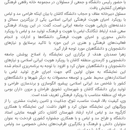
با حضور رئیس دانشگاه و جمعی از مسئولان در مجموعه خانه رفاهی فرهنگی
خواهران گشایش یافت.
مسئول دبیرخانه عفاف و حجاب دانشگاه کاشان با بیان اینکه طراحی مد و لباس
با رویکرد احیای هویت فرهنگی ایرانی اسلامی یکی از بزرگترین مسائل و
دغدغه‌های بازیابی هویت جامعه ایرانی است، گفت: در این رویداد فرهنگی
سعی شده ارتباط تنگاتنگ لباس با هویت و فرهنگ، تولید مد و لباس با رویکرد
دانش محوری و احیای هویت فرهنگی دانشگاه‌ها و ادارات و انجام
فعالیت‌های فرهنگی و هنری در این حوزه با تاکید برسلایق و نیازهای
دانشجویان و دانشگاهیان مورد توجه قرار گیرد.
زهرا صمدیان هدف از برگزاری این نمایشگاه را، اصلاح پوشش جامعه
دانشجویی و کارمندی منطقه کاشان با رویکرد هویت ایرانی اسلامی و نیازهای
دانشجویان و دانشگاهیان عنوان کرد و افزود: با توجه به برنامه‌ریزی انجام شده
این نمایشگاه به عنوان اولین گام، جهت اجرای طرح تولید لباس با
استانداردهای محیط علمی و توسعه محصولات به دیگر شهرها و دانشگاه‌های
کشور با شاخص مد ایرانی اسلامی پیشرو، الگوسازی و برندسازی طراحی و
تولید برای دانشگاه کاشان و شهرستان، تشویق طراحان و مزون داران بومی
حرفه ای منطقه متناسب با رویکرد فرهنگی تعریف شده است.
وی، کیفیت بالا، قیمت مناسب، تنوع، جذابیت و تامین رضایت مشتری را از
ویژگیهای این نمایشگاه عنوان کرد و اظهار داشت: این نمایشگاه با همکاری
کارگروه مد و لباس اداره ارشاد شهرستان کاشان، دکتر فهیمه عنایتی استاد
دانشگاه و طراح مد و لباس و با همکاری جشنواره کشوری فردخت به عنوان
متولیان دانش و فرهنگ و بکارگیری ظرفیت‌های بخش خصوصی مد ولباس