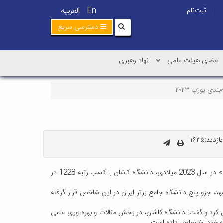
En
العربیه
ثبت‌نام
|
دسترسی سریع
اعضای هیئت علمی
نهاد رهبری
 یورَپ ۲۰۲۳
زدید:۱۶۳۵
مدیر کتابخانه مرکزی، تأمین منابع علمی و انتشارات دانشگاه کاشان گفت: بر پایه گزارش نظام «رتبه‌بندی دانشگاه‌ها بر پایه عملکرد علمی» یا «یورَپ» در سال 2023 میلادی، دانشگاه کاشان با کسب رتبه 1228 در
ین‌المللی، همراه با دانشگاه فردوسی مشهد، جزو پنج دانشگاه جامع برتر ایران در این شاخص قرار گرفته
ان کرد و گفت: دانشگاه کاشان، در بخش مقالات و بهره وری علمی
 به خود اختصاص داده است.