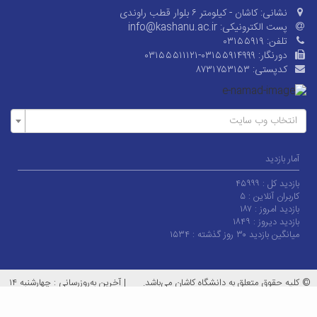
نشانی:
کاشان - کیلومتر ۶ بلوار قطب راوندی
پست الکترونیکی:
info@kashanu.ac.ir
تلفن:
۰۳۱۵۵۹۱۹
دورنگار:
۰۳۱۵۵۵۱۱۱۲۱-۰۳۱۵۵۹۱۴۹۹۹
کدپستی:
۸۷۳۱۷۵۳۱۵۳
انتخاب وب سایت
آمار بازدید
بازدید کل :
۴۵۹۹۹
کاربران آنلاین :
۵
بازدید امروز :
۱۸۷
بازدید دیروز :
۱۸۴۹
میانگین بازدید ۳۰ روز گذشته :
۱۵۳۴
© کلیه حقوق متعلق به دانشگاه کاشان می‌باشد.
|
آخرین به‌روزرسانی : چهارشنبه ۱۴
مرداد ۱۴۰۵
معماران عصر‌ارتباط
توسعه و طراحی: