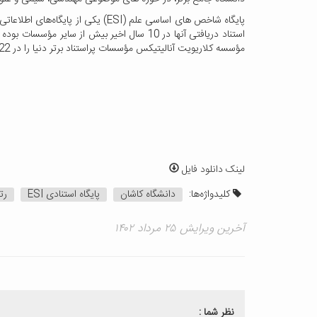
پایگاه شاخص‌ های اساسی علم (SI
استناد دریافتی آ­ن­ها در 10 سال اخیر بیش 
مؤسسه کلاریویت آنالیتیکس مؤسسات پراستناد برتر دنیا را در 22 حوزه­ ی موضوعی تقسیم می­ کند.
لینک دانلود فایل
کلیدواژه‌ها:
دانشگاه کاشان
پایگاه استنادی ESI
رت
آخرین ویرایش ۲۵ مرداد ۱۴۰۲
نظر شما :