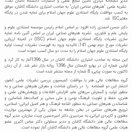
مدیر کتابخانه مرکزی تامین منابع علمی و انتشارات دانشگاه کاشان گفت:
نشریه علمی "هنرهای صناعی ایران" به صاحب امتیازی دانشگاه کاشان، موفق
به کسب موافقت پایگاه استنادی علوم جهان اسلام برای نمایه شدن در پایگاه
معتبرISC شد.
دکتر حسن احمدی زاده افزود: بر اساس اعلام رئیس موسسه استنادی علوم و
پایش علم و فناوری، نشریه هنرهای صناعی ایران بر اساس آئین نامه نمایه
سازی نشریات پایگاه استنادی علوم جهان اسلام (ISC) در کمیته ارزیابی
نشریات مورخ دوم بهمن 141، تائیدیه ورود به فهرست نشریات لیست اولیه
پایگاه استنادی علوم جهان اسلام را به مدت دو سال کسب نموده است.
این مجله به صاحب امتیازی دانشگاه کاشان در سال 1396آغاز به کار کرد و
اولین شماره آن در بهارو تابستان سال 1396 روانه بازار نشر شد. از آن زمان
تاکنون به صورت پیاپی، 8 شماره از مجله منتشر شده است.
گروه مطالعات عالی هنر با موافقت کمیسیون بررسی نشریات علمی کشور،
انتشار این دو فصلنامه را در راستای شناخت و معرفی هنرهای صناعی و به
منظور تولید و گسترش مرزهای علم، افزایش اطلاعات و پژوهش‌های علمی و
هنری، حفظ و تقویت فرهنگ بومی و ملی مبتنی بر اصالت‌ها، شناسایی و
شناساندن هنرهای صناعی به منظور اشاعه فرهنگ و هنر اصیل ایرانی- اسلامی،
ترویج هنرهای صناعی در بطن جامعه به عنوان یکی از مهمترین مواریث
معنوی و کاربردی ایرانی، به سردبیری دکتر امیرحسین چیت سازیان، مدیر گروه
مطالعات عالی هنر دانشگاه کاشان و مدیر مسئولی دکتر عباس اکبری عضو
هیات علمی گروه مطالعات عالی هنر دانشگاه کاشان آغاز نموده است.