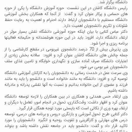
دانشگاه برگزار شد.
رئیس دانشگاه کاشان در این نشست حوزه آموزش دانشگاه را یکی از حوزه
های حساس و پرکار عنوان کرد و گفت: از آنجا که همکاران بخش آموزشی
دانشگاه مستقیم با دانشجویان ارتباط دارند احترام و اهمیت به رعایت حفظ
شئونات و تکریم دانشجویان اهمیت دارد.
دکتر عباس کتابی با بیان اینکه حوزه آموزشی دانشگاه نقش بسیار موثر در
ارتقاء دانشگاه دارد، افزود: باید در این حوزه هوشمندانه و حکیمانه فعالیتها
برنامه ریزی و اجرا شود.
وی پذیرش بیش از 70 درصد دانشجوی غیربومی در مقطع کارشناسی را از
جمله چالش های دانشگاه کاشان عنوان کرد و افزود: سالانه بخش زیادی از
اعتبارات دانشگاه صرف آماده سازی و نگهداری خوابگاه و تامین غذای سلف
دانشجویان غیر بومی می شود.
وی سرعت عمل در خدمت رسانی به دانشجویان را به کارکنان آموزشی دانشگاه
توصیه کرد و افزود: دانشگاه به مانند خانواده است و دانشجو را باید به مانند
فرزند و عضوی از این خانواده بدانیم و نسبت به آنها نقشی پدرانه و مادرانه
داشته باشیم.
وی ارتقاء حس همدلی و همکاری در بین همکاران را لازمه توسعه دانشگاه
عنوان کرد و اظهار داشت: وقت‌گذاری، تحول در انجام امور، تعامل با دیگران و
ارتقاء بهره وری از نکاتی است که بایستی مورد توجه همگان قرار گیرد.
دکتر کتابی طرح تحول آموزشی و بازنگری دروس و برنامه های درسی، توسعه
درس های مهارتی و کارآفرینی و تقویت روحیه و انگیزه دانشجویان را مورد
تاکید قرار داد و گفت: دانشجو باید در جامعه نقش داشته باشد و بتواند