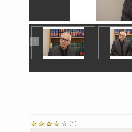
( ۱ )