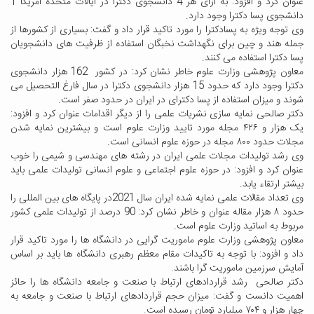
عنوان کرد و افزود: به ازای هر 4 دانشجوی دکترا در ایالات متحده آمریکا 1
دانشجوی پسا دکترا وجود دارد.
وی توجه ویژه به پسادکترا را مورد تاکید قرار داد و گفت: بسیاری از کشورها از
جمله هند و چین برای نگهداشت نخبگان استفاده از ظرفیت های دانشجویان
پسا دکترا استفاده می کنند.
معاون پژوهشی وزارت علوم خاطر نشان کرد: در کشور 162 هزار دانشجوی
دکترا وجود دارد که حدود 15 هزار دانشجوی دکترا در سال فارغ التحصیل می
شوند و میزان استفاده از پسا دکترای در ایران در حدود صفر است.
دکتر صالحی نمایه سازی نشریات علمی را از دیگر اقدامات عنوان کرد و افزود:
یک هزار و ۴۲۶ مجله مورد تایید وزارت علوم است و بیشترین نمایه شدن
مجلات حدود ۸۰۰ مجله در حوزه علوم انسانی است.
وی رشد تولیدات مجلات علمی ایران در رشته های مهندسی و شیمی را خوب
عنوان کرد و افزود: در حوزه علوم اجتماعی و علوم انسانی تولیدات علمی باید
بیشتر ارتقاء یابد.
وی تعداد مقالات علمی نمایه شده ایران سال 2021در پایگاه های بین المللی را
حدود ۸ هزار مقاله عنوان و خاطر نشان کرد: 90 درصد از تولیدات علمی کشور
مربوط به اساتید وزارت علوم است.
معاون پژوهشی وزارت علوم ماموریت گرایی در دانشگاه ها را مورد تاکید قرار
داد و افزود: با توجه به تاکیدات مقام معظم رهبری دانشگاه ها باید بر اساس
آمایش سرزمین ماموریت گرا باشند.
دکتر صالحی رشد قراردادهای ارتباط با صنعت و جامعه دانشگاه ها را حائز
اهمیت دانست و گفت: میزان حجم قراردادهای ارتباط با صنعت و جامعه به
چهار هزار و ۷۰۴ میلیارد تومان رسیده است.