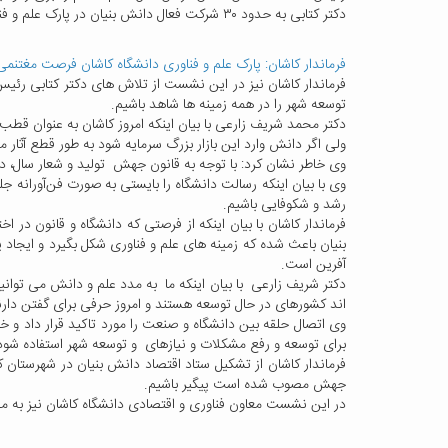
دکتر کتابی به حدود ۳۰ شرکت فعال دانش بنیان در پارک علم و فناوری دانشگاه کاشان اشاره و اظهار امیدواری کرد: این تعداد شرکت ها تا پایان سال به ۶۰ شرکت ارتقاء یابد.
فرماندار کاشان: پارک علم و فناوری دانشگاه کاشان فرصت مغتنم
فرماندار کاشان نیز در این نشست از تلاش های دکتر کتابی رئیس 
توسعه شهر را در همه زمینه ها شاهد باشیم.
دکتر محمد شریف زارعی با بیان اینکه امروز کاشان به عنوان 
ولی اگر دانش وارد این بازار بزرگ سرمایه شود به طور قطع آث
وی خاطر نشان کرد: با توجه به قانون جهش تولید و شعار سال، دانش
وی با بیان اینکه رسالت دانشگاه را بایستی به صورت فن‌آورانه جلو
رشد و شکوفایی باشیم.
فرماندار کاشان با بیان اینکه از فرصتی که دانشگاه و قانون در ا
بنیان باعث شده که زمینه های علم و فناوری شکل بگیرد و ایجاد 
آفرین است.
دکتر شریف زارعی با بیان اینکه ما به مدد علم و دانش می توانی
اند کشورهای در حال توسعه هستند و امروز حرفی برای گفتن دارن
برای توسعه و رفع مشکلات و نیازهای و توسعه شهر استفاده شود
فرماندار کاشان از تشکیل ستاد اقتصاد دانش بنیان در شهرستان ک
جهش مصوب شده است پیگیر باشیم.
در این نشست معاون فناوری و اقتصادی دانشگاه کاشان نیز به مصو