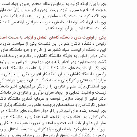
وی با بیان اینکه تولید به فرمایش مقام معظم رهبری جهاد است 
حجت الاسلام حسینی افزود: زینت بودن برای امامان (ع) مصداق‌ها
وی تاکید کرد: تولیدات یک مسلمان ایرانی شیعه باید با کیفیت‌تر
وی با بیان اینکه تولیدات دانش بنیان محصولاتی ارائه می کنند 
کیفیت استاندارد و ارز آور تولید کنند.
یکی از اولویت های دانشگاه کاشان تعامل و ارتباط با صنعت است
رئیس دانشگاه کاشان هم در این نشست یکی از سیاست های دانشگا
این دانشگاه از لیست سیاه کشور عراق خارج و جزو دانشگاه های 
دکتر عباس کتابی به جایگاه دانشگاه کاشان در نظام های مختلف ب
کشور بدست آورد ودر نظام رتبه بندی موضوعی آی اس سی، رتبه
وی یکی از اولویت های دانشگاه کاشان را تعاملات دانشگاه با صنعت
رئیس دانشگاه کاشان با بیان اینکه کار آفرینی یکی از نیازهای 
مراودات صنعتی و کارآفرینی منطقه کمک شایان توجهی خواهد کرد
وی استقلال پارک علم و فناوری را از دیگر موفقیتهای اخیر د
زیست و امنیت غذایی و ایجاد سرای نوآوری و فناوری در دانشکده
دکتر کتابی از ایجاد سازمان توسعه و سرمایه گذاری دانشگاه ک
حضور کارشناسان و متخصصان برجسته علمی در دانشگاه برگزار ش
وی توسعه رشته های آموزشی را از دیگر فعالیت های دانشگاه در 
دکتر کتابی به انعقاد چندین تفاهم نامه همکاری با دانشگاه های 
سازمان ها و ارتباط با صنعت و جامعه چندین تفاهم نامه همکاری 
وی خاطر نشان کرد: راه اندازی مرکز کاریابی، مدرسه اشتغال و راه
رئیس دانشگاه کاشان تحقق فرمان سال مقام معظم رهبری را وظیف