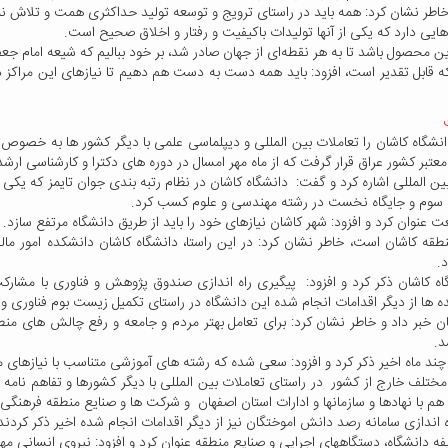
خاطر نشان کرد: همه باید در راستای ترویج و توسعه تولید حداکثری همت و تلاش نم
یی دارد که یکی از آنها تولیدات باکیفیت و رفتار و اخلاق صحیح است.
ین محصول باشد تا به هر نقطه‌ای از جهان صادر شد، بر خود ببالیم که شیعه امام ج
که قابل تقدیر است، افزود: باید همه دست به دست هم دهیم تا نیازهای این مراکز دا
ه کاشان را تعاملات بین المللی و دیپلماسی علمی با دیگر کشور ها به خصوص کش
معتبر کشور عراق قرار گرفت که از ماه مهر امسال در دوره های دکترا و کارشناسی 
ین المللی اشاره کرد و گفت: دانشگاه کاشان در نظام رتبه بندی جوان تایمز که یکی 
 سوم و جایگاه نخست در رشته مهندسی و علوم کسب کرد.
 عنوان کرد و افزود: شهر کاشان نیازهای خود را باید از طریق دانشگاه مرتفع سازد.
منطقه کاشان است، خاطر نشان کرد: در این راستا، دانشگاه کاشان دانشکده امور ما
.
انشگاه کاشان ذکر کرد و افزود: پیگیری راه اندازی صندوق پژوهش و فناوری با
 ها از دیگر اقدامات انجام شده این دانشگاه در راستای تکمیل زیست بوم فناوری و
اشان خبر داد و خاطر نشان کرد: برای تعامل بهتر مردم و جامعه و رفع چالش های
د.
چند ماه اخیر ذکر کرد و افزود: سعی شده که رشته های آموزشی متناسب با نیازهای
مختلف خارج از کشور در راستای تعاملات بین المللی با دیگر کشورها و تفاهم نامه ه
هم با نهادها و سازمانها و ادارات استان اصفهان و شرکت ها و صنایع منطقه فرهنگ
 اندازی سامانه رصد دانش اموختگان نیز از دیگر اقدامات انجام شده اخیر ذکر کردند
ه دانشگاه، دستگاههای اجرایی و صنایع منطقه عنوان کرد و افزود: نیروی انسانی 