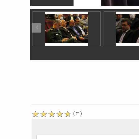
( ۳ )