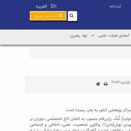
En
العربیه
ثبت‌نام
|
دسترسی سریع
اعضای هیئت علمی
نهاد رهبری
زدید:۲۱۸۶
و مراکز پژوهشی کشور به چاپ رسیده است.
ید) تُنگ زرّین‌فام منسوب به کاشان کاخ اختصاصی نیاوران بر
 مشهدی نوش‌آبادی// واکاوی شخصیت علمی، اخلاقی و اجتماعی
ن: مطالعات اولیه و گاهنگاری: جواد حسین‌زادة ساداتی و لیلا