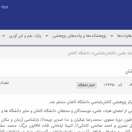
ورود
عاونت‌ها
پژوهشکده‌ها و واحدهای پژوهشی
پارک علم و فن آوری
تعداد با
کد : ۱۷۹۳۵
اخبار دانشگاه
کز پژوهشی کاشان‌شناسی دانشگاه کاشان منتشر شد.
ی از اعضای هیات علمی، نویسندگان و محققانِ دانشگاه کاشان و سایر دانشگاه ها 
نون دورة صفوی: محمدرضا غیاثیان و ندا اسدی چیمه// بازشناسی (زمان و مکان تول
یل نصری و احمد صالحی کاخکی// کتیبة ایلخانی قنات لاالالون بَرزُک: محمد
کاشی و عباسعلی فراهتی// بررسی باستان‌شناختی گورستانِ مَرَق در ارتفاعات کاشا