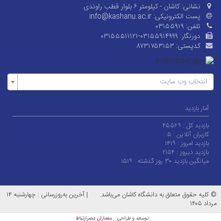
نشانی:
کاشان - کیلومتر ۶ بلوار قطب راوندی
پست الکترونیکی:
info@kashanu.ac.ir
تلفن:
۰۳۱۵۵۹۱۹
دورنگار:
۰۳۱۵۵۵۱۱۱۲۱-۰۳۱۵۵۹۱۴۹۹۹
کدپستی:
۸۷۳۱۷۵۳۱۵۳
انتخاب وب سایت
آمار بازدید
بازدید کل :
۴۵۵۶۹
کاربران آنلاین :
۵
بازدید امروز :
۱۴۱۹
بازدید دیروز :
۲۱۵۴
میانگین بازدید ۳۰ روز گذشته :
۱۵۱۹
© کلیه حقوق متعلق به دانشگاه کاشان می‌باشد.
|
آخرین به‌روزرسانی : چهارشنبه ۱۴
مرداد ۱۴۰۵
معماران عصر‌ارتباط
توسعه و طراحی: