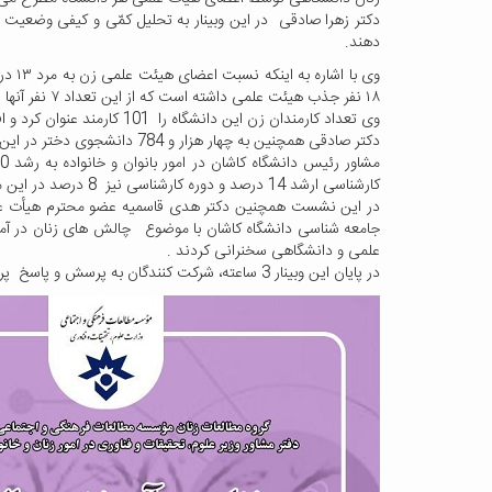
دهند.
۱۸ نفر جذب هیئت علمی داشته است که از این تعداد ۷ نفر آنها یعنی ۴۰ درصد زن می باشد که رشد قابل توجهی را نشان میدهد.
وی تعداد کارمندان زن این دانشگاه را 101 کارمند عنوان کرد و افزود: سهم زنان در پست های مدیریتی دانشگاه باید افزایش یابد.
دکتر صادقی همچنین به چهار هزار و 784 دانشجوی دختر در این دانشگاه اشاره کرد و گفت: بیش از 55 درصد از دانشجویان این دانشگاه را دانشجویان دختر تشکیل می دهند.
کارشناسی ارشد 14 درصد و دوره کارشناسی نیز 8 درصد در این مدت رشد داشته است.
در این نشست همچنین دکتر هدی قاسمیه عضو محترم هیأت علمی
جامعه شناسی دانشگاه کاشان با موضوع چالش های زنان در آموز
علمی و دانشگاهی سخنرانی کردند .
در پایان این وبینار 3 ساعته، شرکت کنندگان به پرسش و پاسخ پرداختند.