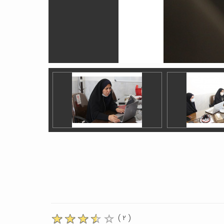
( ۲ )