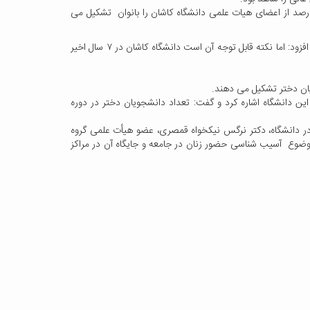
هرا صادقی در این وبینار به تحلیل کمّی و کیفی وضعیت زنان در دانشگاه های منطقه بویژه دانشگاه کاشان اشاره و اظهار داشت: حدود 13 درصد از اعضای هیات علمی دانشگاه کاشان را بانوان تشکیل می
وی با اشاره به اینکه نسبت اعضای هیئت علمی زن به مرد ۱۳ درصد است که نسبت به آمار کشوری که ۱۵/۶ و جهانی که ۴۰ درصد است کمتر است افزود: اما نکته قابل توجه آن است دانشگاه کاشان در ۷ سال اخیر
هفت سال گذشته تاکنون در این دانشگاه اشاره کرد و گفت: تعداد دانشجویان دختر در دوره
 دانشگاه، دکتر نرگس نیکخواه قمصری، عضو هیأت علمی گروه
وضوع آسیب شناسی حضور زنان در جامعه و جایگاه آن در مراکز