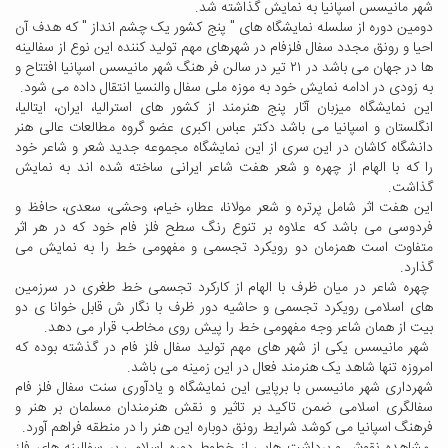
شهر مانیسس اسپانیا به نمایش گذاشته شد.
دومین دوره از سلسله نمایشگاه های " پنج کشور یک چشم انداز " که هدف آن
احیا و رونق مجدد سفال فلزفام در شهرهای مهم تولید کننده این نوع از سفالینه
ها در جهان می باشد در ۲۱ تیر در سالن فر هنگ شهر مانیسس اسپانیا افتتاح و
به زودی در ادامه نمایش خود به موزه ملی سفال والنسیا انتقال داده می شود.
این نمایشگاه میزبان آثار پنج هنرمند از کشور های استرالیا، ایران، ایتالیا،
انگلستان و اسپانیا می باشد دکتر عباس اکبری عضو گروه مطالعات عالی هنر
دانشگاه کاشان در این سری از این نمایشگاه مجموعه جدید شعر و شاعر خود
را که با الهام از چهره و شعر هفت شاعر ایرانی ساخته شده اند به نمایش
گذاشت.
این هفت اثر شامل پرتره و شعر مولانا، عطار، خیام، وحشی، سعدی، حافظ و
فردوسی می باشد که علاوه بر تنوع رنگ سطح فلز فام خود که در هر اثر
متفاوت است همزمان دو رویکرد تجسمی و مفهومی خط را به نمایش می
گذارد.
چهره شاعر در میان ظرف با الهام از کارکرد تجسمی خط طغری در سرزمین
های اسلامی رویکرد تجسمی و حاشیه دور ظرف با نگار ش قابل خوانا ی دو
بیت از همان شاعر وجه مفهومی خط را پیش روی مخاطب قرار می دهد.
شهر مانیسس یکی از شهر های مهم تولید سفال فلز فام در گذشته بوده که
امروزه تنها شاهد یک هنرمند فعال در این زمینه می باشد.
شهرداری شهر مانیسس با برپایی این نمایشگاه و یادآوری سنت سفال فلز فام
سفالگری اسلامی ضمن تاکید بر تاثیر و نقش هنرمندان مسلمان بر هنر و
فرهنگ اسپانیا می کوشد شرایط رونق دوباره این هنر را در منطقه فراهم آورد.