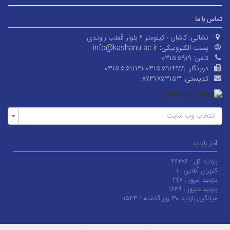
ا ما
نشانی:
کاشان - کیلومتر ۶ بلوار قطب راوندی
پست الکترونیکی:
info@kashanu.ac.ir
تلفن:
۰۳۱۵۵۹۱۹
دورنگار:
۰۳۱۵۵۵۱۱۱۲۱-۰۳۱۵۵۹۱۴۹۹۹
کدپستی:
۸۷۳۱۷۵۳۱۵۳
خاب وب سایت
 بازدید
ید کل :
۴۶۲۷۶
ران آنلاین :
۱
ید امروز :
۲۷۷
ید دیروز :
۱۸۴۹
 بازدید ۳۰ روز گذشته :
۱۵۴۳