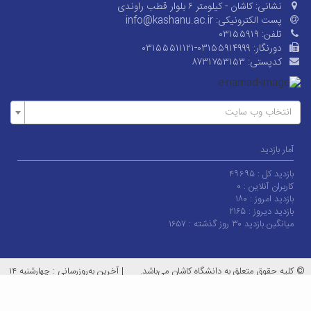
نشانی:
کاشان - کیلومتر ۶ بلوار قطب راوندی
پست الکترونیکی:
info@kashanu.ac.ir
تلفن:
۰۳۱۵۵۹۱۹
دورنگار:
۰۳۱۵۵۵۱۱۱۲۱-۰۳۱۵۵۹۱۴۹۹۹
کدپستی:
۸۷۳۱۷۵۳۱۵۳
انتخاب وب سایت
آمار بازدید
بازدید کل :
۴۹۶۹۵
کاربران آنلاین :
۰
بازدید امروز :
۱۸۰
بازدید دیروز :
۲۱۶۵
میانگین بازدید ۳۰ روز گذشته :
۱۶۵۷
© کلیه حقوق متعلق به دانشگاه کاشان می‌باشد.
|
آخرین به‌روزرسانی : چهارشنبه ۱۴
مرداد ۱۴۰۵
معماران عصر‌ارتباط
توسعه و طراحی: