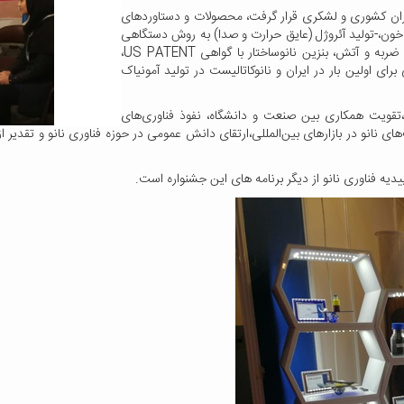
دیران کشوری و لشکری قرار گرفت، محصولات و دستاوردهای
خون،-تولید آئروژل (عایق حرارت و صدا) به روش دستگاهی
و شیمیایی، پایه کاتالیست برپایه آئروژل، نانوکامپوزیت مقاوم به ضربه و آتش، بنزین نانوساختار با گواهی US PATENT،
ای اولین بار در ایران و نانوکاتالیست در تولید آمونیاک
تقویت همکاری بین صنعت و دانشگاه، نفوذ فناوری‌های
ای نانو در بازارهای بین‌المللی،ارتقای دانش عمومی در حوزه فناوری نانو و تقدیر 
دیه فناوری نانو از دیگر برنامه های این جشنواره است.