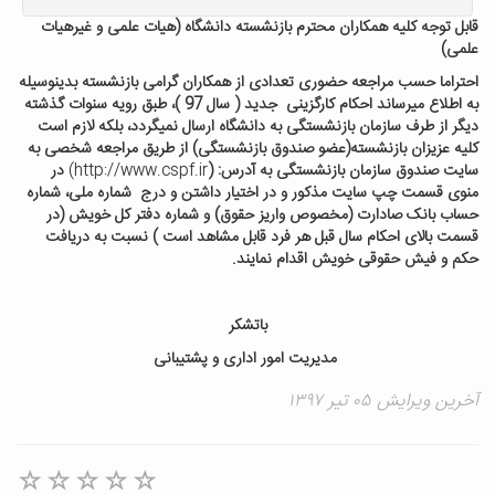
قابل توجه کلیه همکاران محترم بازنشسته دانشگاه (هیات علمی و غیرهیات
علمی)
احتراما حسب مراجعه حضوری تعدادی از همکاران گرامی بازنشسته بدینوسیله
به اطلاع میرساند احکام کارگزینی جدید ( سال 97 )، طبق رویه سنوات گذشته
دیگر از طرف سازمان بازنشستگی به دانشگاه ارسال نمیگردد، بلکه لازم است
کلیه عزیزان بازنشسته(عضو صندوق بازنشستگی) از طریق مراجعه شخصی به
سایت صندوق سازمان بازنشستگی به آدرس: (
http://www.cspf.ir)
در
منوی قسمت چپ سایت مذکور و در اختیار داشتن و درج شماره ملی، شماره
حساب بانک صادارت (مخصوص واریز حقوق) و شماره دفتر کل خویش (در
قسمت بالای احکام سال قبل هر فرد قابل مشاهد است ) نسبت به دریافت
حکم و فیش حقوقی خویش اقدام نمایند.
باتشکر
مدیریت امور اداری و پشتیبانی
آخرین ویرایش ۰۵ تیر ۱۳۹۷