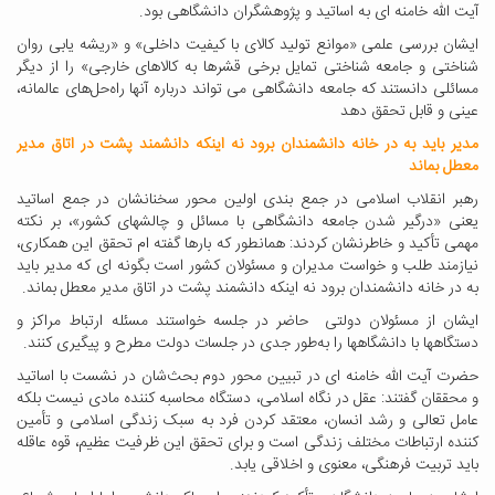
آیت الله خامنه ای به اساتید و پژوهشگران دانشگاهی بود
.
ایشان بررسی علمی «موانع تولید کالای با کیفیت داخلی» و «ریشه یابی روان
شناختی و جامعه شناختی تمایل برخی قشرها به کالاهای خارجی» را از دیگر
مسائلی دانستند که جامعه دانشگاهی می تواند درباره آنها راه‌حل‌های عالمانه،
عینی و قابل تحقق دهد
مدیر باید به در خانه دانشمندان برود نه اینکه دانشمند پشت در اتاق مدیر
معطل بماند
رهبر انقلاب اسلامی در جمع بندی اولین محور سخنانشان در جمع اساتید
یعنی «درگیر شدن جامعه دانشگاهی با مسائل و چالشهای کشور»، بر نکته
مهمی تأکید و خاطرنشان کردند: همانطور که بارها گفته ام تحقق این همکاری،
نیازمند طلب و خواست مدیران و مسئولان کشور است بگونه ای که مدیر باید
به در خانه دانشمندان برود نه اینکه دانشمند پشت در اتاق مدیر معطل بماند
.
ایشان از مسئولان دولتی حاضر در جلسه خواستند مسئله ارتباط مراکز و
دستگاهها با دانشگاهها را به‌طور جدی در جلسات دولت مطرح و پیگیری کنند
.
حضرت آیت الله خامنه ای در تبیین محور دوم بحث‌شان در نشست با اساتید
و محققان گفتند: عقل در نگاه اسلامی، دستگاه محاسبه کننده مادی نیست بلکه
عامل تعالی و رشد انسان، معتقد کردن فرد به سبک زندگی اسلامی و تأمین
کننده ارتباطات مختلف زندگی است و برای تحقق این ظرفیت عظیم، قوه عاقله
باید تربیت فرهنگی، معنوی و اخلاقی یابد
.