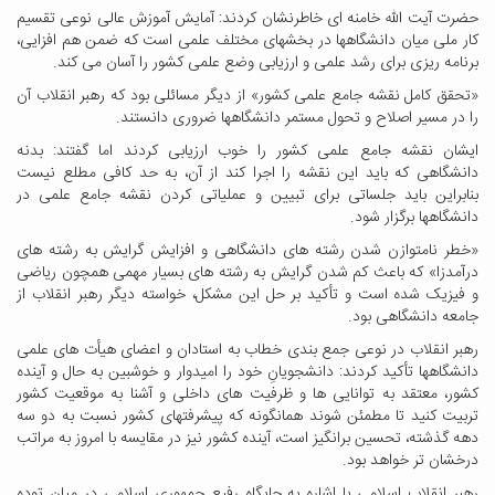
حضرت آیت الله خامنه ای خاطرنشان کردند: آمایش آموزش عالی نوعی تقسیم
کار ملی میان دانشگاهها در بخشهای مختلف علمی است که ضمن هم افزایی،
برنامه ریزی برای رشد علمی و ارزیابی وضع علمی کشور را آسان می کند
.
«
تحقق کامل نقشه جامع علمی کشور» از دیگر مسائلی بود که رهبر انقلاب آن
را در مسیر اصلاح و تحول مستمر دانشگاهها ضروری دانستند
.
ایشان نقشه جامع علمی کشور را خوب ارزیابی کردند اما گفتند: بدنه
دانشگاهی که باید این نقشه را اجرا کند از آن، به حد کافی مطلع نیست
بنابراین باید جلساتی برای تبیین و عملیاتی کردن نقشه جامع علمی در
دانشگاهها برگزار شود
.
«
خطر نامتوازن شدن رشته های دانشگاهی و افزایش گرایش به رشته های
درآمدزا» که باعث کم شدن گرایش به رشته های بسیار مهمی همچون ریاضی
و فیزیک شده است و تأکید بر حل این مشکل، خواسته دیگر رهبر انقلاب از
جامعه دانشگاهی بود
.
رهبر انقلاب در نوعی جمع بندی خطاب به استادان و اعضای هیأت های علمی
دانشگاهها تأکید کردند: دانشجویانِ خود را امیدوار و خوشبین به حال و آینده
کشور، معتقد به توانایی ها و ظرفیت های داخلی و آشنا به موقعیت کشور
تربیت کنید تا مطمئن شوند همانگونه که پیشرفتهای کشور نسبت به دو سه
دهه گذشته، تحسین برانگیز است، آینده کشور نیز در مقایسه با امروز به مراتب
درخشان تر خواهد بود
.
رهبر انقلاب اسلامی با اشاره به جایگاه رفیع جمهوری اسلامی در میان توده