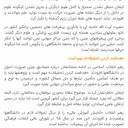
ایشان منتقل نشدن صحیح یا کامل علوم دیگران و به‌روز نشدن اینگونه علوم
در داخل را از دیگر نشانه های ضرورت حرکت به سمت تولید علم خواندند و
افزودند: نباید تجربه های غلط دوران رژیم گذشته را تکرار کرد
.
حضرت آیت الله خامنه ای با یادآوری پیشرفت های تحسین برانگیز کشور در
نانو، سلولهای بنیادین، هسته ای، زیست فناوری، پزشکی و علوم دیگر گفتند:
برخی، این پیشرفتهای عینی را که حتی مراکز جهانی نمی توانند آنها را انکار
کنند، حبابی می خوانند تا مردم و جامعه دانشگاهی را مأیوس کنند، اما اینگونه
حرفها صددرصد اشتباه است
«هدفمند کردن تحقیقات» مهم است
رهبر انقلاب اسلامی در ادامه سخنانشان درباره مصادیق عینی ضرورت تحول
در دانشگاهها افزودند: «هدفمند کردن تحقیقات» مهم است و پژوهشها باید با
دو هدف اساسی «تأمین نیازها و حل مسائل کشور» و «رسیدن به اوج و
مرجعیت علمی و حضور در جمع سرآمدان جهانی علم» صورت گیرد
.
ایشان خاطرنشان کردند: موضوع مقاله محوری موافقان و مخالفانی دارد، البته
مقالاتی که مورد استناد قرار می گیرد برای کشور آبرویی است اما نباید در مسیر
ارتقای علمی استادان، تولید مقاله اصل و ضابطه قرار گیرد
.
رهبر انقلاب «آمایش آموزش عالی» را از دیگر تحولات لازم در دانشگاهها
برشمردند و افزودند: این سند در سال
۹۵
در شورای عالی انقلاب فرهنگی
تصویب شده اما اجرای آن پیشرفت نداشته است
.