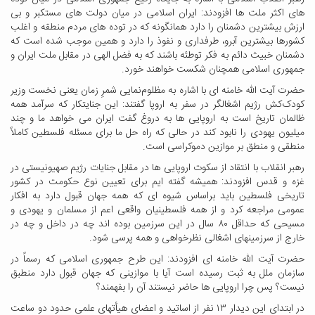
های اکثر ملت ها افزودند: ایران اسلامی در میان دولت های مستکبر و بی
ارزش بیشترین دشمنان را دارد همانگونه که در توده های مردم منطقه و اغلب
کشورها بیشترین آبرو، طرفداری و نفوذ را دارد و همین موجب شده است که
دشمنان خبیث دائم به فکر توطئه باشند که به فضل الهی در مقابل ملت ایران و
جمهوری اسلامی همچنان شکست خواهند خورد
.
حضرت آیت الله خامنه ای با اشاره به مظلوم‌نمایی شمرِ زمان یعنی نخست وزیر
کودک‌کش رژیم اشغالگر در سفر به اروپا گفتند: این جنایتکار که سرآمد همه
ظالمان تاریخ است به اروپایی ها به دروغ گفت ایران می خواهد ما و چند
میلیون یهودی را نابود کند در حالی که راه حل ما برای مسئله فلسطین کاملاً
منطقی و منطق بر موازین دموکراسی است
.
رهبر انقلاب با انتقاد از سکوت اروپایی ها در مقابل جنایات رژیم صهیونیستی در
غزه و قدس افزودند: همیشه گفته ایم برای تعیین نوع حکومت در کشور
تاریخی فلسطین باید براساس شیوه ای که همه جهان قبول دارد به افکار
عمومی مراجعه کرد و از همه فلسطینیان واقعی اعم از مسلمان و یهودی و
مسیحی که حداقل
۸۰
سال در این سرزمین بوده اند چه در داخل و چه در
خارج از سرزمینهای اشغالی نظرخواهی و همه پرسی شود
.
حضرت آیت الله خامنه ای افزودند: این طرح جمهوری اسلامی که رسماً در
سازمان ملل به ثبت رسیده است آیا با موازینی که جهان قبول دارد منطبق
نیست؟ پس چرا اروپایی ها حاضر نیستند آن را بفهمند؟
در ابتدای این دیدار
۱۳
نفر از اساتید و اعضای هیأتهای علمی حدود دو ساعت