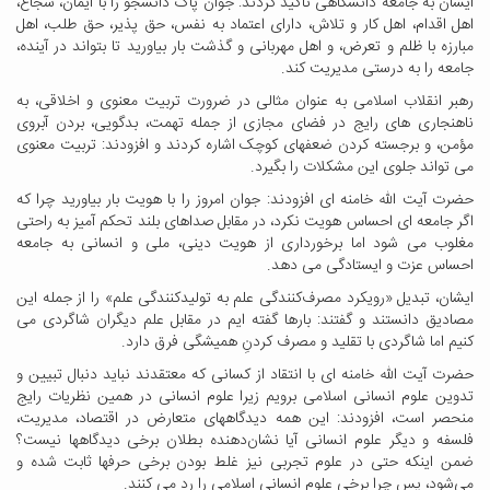
ایشان به جامعه دانشگاهی تأکید کردند: جوان پاک دانشجو را با ایمان، شجاع،
اهل اقدام، اهل کار و تلاش، دارای اعتماد به نفس، حق پذیر، حق طلب، اهل
مبارزه با ظلم و تعرض، و اهل مهربانی و گذشت بار بیاورید تا بتواند در آینده،
جامعه را به درستی مدیریت کند
.
رهبر انقلاب اسلامی به عنوان مثالی در ضرورت تربیت معنوی و اخلاقی، به
ناهنجاری های رایج در فضای مجازی از جمله تهمت، بدگویی، بردن آبروی
مؤمن، و برجسته کردن ضعفهای کوچک اشاره کردند و افزودند: تربیت معنوی
می تواند جلوی این مشکلات را بگیرد
.
حضرت آیت الله خامنه ای افزودند: جوان امروز را با هویت بار بیاورید چرا که
اگر جامعه ای احساس هویت نکرد، در مقابل صداهای بلند تحکم آمیز به راحتی
مغلوب می شود اما برخورداری از هویت دینی، ملی و انسانی به جامعه
احساس عزت و ایستادگی می دهد
.
ایشان، تبدیل «رویکرد مصرف‌کنندگی علم به تولیدکنندگی علم» را از جمله این
مصادیق دانستند و گفتند: بارها گفته ایم در مقابل علم دیگران شاگردی می
کنیم اما شاگردی با تقلید و مصرف کردنِ همیشگی فرق دارد
.
حضرت آیت الله خامنه ای با انتقاد از کسانی که معتقدند نباید دنبال تبیین و
تدوین علوم انسانی اسلامی برویم زیرا علوم انسانی در همین نظریات رایج
منحصر است، افزودند: این همه دیدگاههای متعارض در اقتصاد، مدیریت،
فلسفه و دیگر علوم انسانی آیا نشان‌دهنده بطلان برخی دیدگاهها نیست؟
ضمن اینکه حتی در علوم تجربی نیز غلط بودن برخی حرفها ثابت شده و
می‌شود، پس چرا برخی علوم انسانی اسلامی را رد می کنند
.