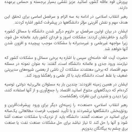
پرورش قوه عاقله کشور، اساتید عزیز نقشی بسیار برجسته و حساس برعهده
دارند
.
رهبر انقلاب اسلامی در ادامه به سه الزام و سرفصل اساسی برای تحقق این
هدف مهم و نقش آفرینی مؤثر دانشگاهها در پیشرفت کشور اشاره کردند
.
ایشان در بیان اولین سرفصل، بر «لزوم درگیر شدن دانشگاه با مسائل کشور»
تأکید و خاطرنشان کردند: مشکلات امروز و فردای کشور باید عالمانه حل شود،
زیرا مواجهه غیرعلمی و غیرمدبرانه با مشکلات موجب پیچیده و افزون شدن
آنها خواهد شد
.
حضرت آیت الله خامنه‌ای سپس با اشاره به برخی مسائل و مشکلات کشور که
نیازمند ورود جدی و عالمانه دانشگاه است، گفتند: به عنوان نمونه در مسئله
مهم اقتصاد که برخی معتقدند مشکلات آن ناشی از بعضی شیوه‌های مدیریتی
ضعیف یا غلط است، دانشگاه باید با کار علمی و راهگشا ورود کند
.
ایشان در همین زمینه افزودند: چندین بار به مسئولان عالی‌رتبه دولتی توصیه
کرده‌ام که دیدگاههای متنوع اساتید اقتصاد را جمع‌آوری و از آنها استفاده کنند،
زیرا دیدن و شنیدن این نظرات راهگشاست
.
رهبر انقلاب اسلامی، «صنعت» را زمینه‌ای دیگر برای ورود پیشرفت‌آفرین و
رونق‌بخش دانشگاهها برشمردند و با تأیید تصویب فرصت مطالعاتی یک‌ساله
برای اساتید در صنعت، گفتند: دانشگاه باید از نزدیک با مشکلات صنعت آشنا
شود و آنها را حل کند تا نیاز نباشد برای حل مشکلات صنعت نفت یا صنعت
برق چشم به بیگانگان بدوزیم
.