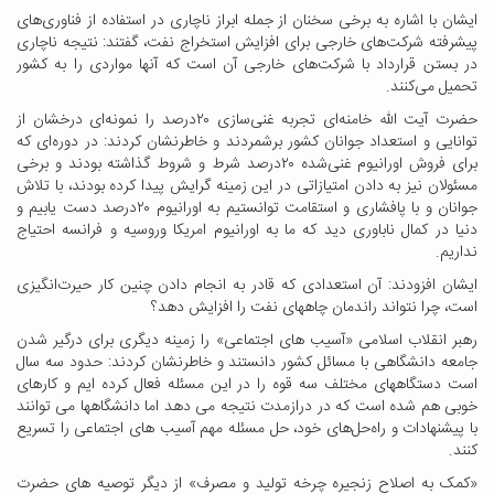
ایشان با اشاره به برخی سخنان از جمله ابراز ناچاری در استفاده از فناوری‌های
پیشرفته شرکت‌های خارجی برای افزایش استخراج نفت، گفتند: نتیجه ناچاری
در بستن قرارداد با شرکت‌های خارجی آن است که آنها مواردی را به کشور
تحمیل می‌کنند
.
حضرت آیت الله خامنه‌ای تجربه غنی‌سازی
۲۰
درصد را نمونه‌ای درخشان از
توانایی و استعداد جوانان کشور برشمردند و خاطرنشان کردند: در دوره‌ای که
برای فروش اورانیوم غنی‌شده
۲۰
درصد شرط و شروط گذاشته بودند و برخی
مسئولان نیز به دادن امتیازاتی در این زمینه گرایش پیدا کرده بودند، با تلاش
جوانان و با پافشاری و استقامت توانستیم به اورانیوم
۲۰
درصد دست یابیم و
دنیا در کمال ناباوری دید که ما به اورانیوم امریکا وروسیه و فرانسه احتیاج
نداریم
.
ایشان افزودند: آن استعدادی که قادر به انجام دادن چنین کار حیرت‌انگیزی
است، چرا نتواند راندمان چاههای نفت را افزایش دهد؟
رهبر انقلاب اسلامی «آسیب های اجتماعی» را زمینه دیگری برای درگیر شدن
جامعه دانشگاهی با مسائل کشور دانستند و خاطرنشان کردند: حدود سه سال
است دستگاههای مختلف سه قوه را در این مسئله فعال کرده ایم و کارهای
خوبی هم شده است که در درازمدت نتیجه می دهد اما دانشگاهها می توانند
با پیشنهادات و راه‌حل‌های خود، حل مسئله مهم آسیب های اجتماعی را تسریع
کنند
.
«
کمک به اصلاح زنجیره چرخه تولید و مصرف» از دیگر توصیه های حضرت