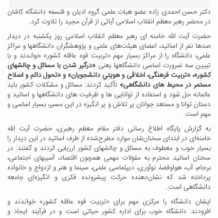
دکتر حسن احمدی زاده عضو هیات علمی گروه ادیان و فلسفه دانشگاه کاشان
در محضر
رهبر معظم انقلاب اسلامی آیاتی از قرآن مجید را تلاوت کرد.
حضرت آیت الله خامنه ای رهبر معظم انقلاب اسلامی روز یکشنبه در دیدار
صدها نفر از اساتید، اعضای هیئت‌های علمی و پژوهشگران دانشگاهها و مراکز
علمی، دانشگاه را از مراکز بسیار مهم «تربیت قوه عاقله کشور» خواندند و با
تبیین سه ضرورت اساسی دانشگاهها یعنی
«درگیر شدن با مسائل و چالشهای
کشور»، «تربیت فرهنگی، اخلاقی و هویتیِ دانشجویان» و «تحول دائم و اصلاح
مستمر در محیط های دانشگاهی»
تأکید کردند: مسائل و مشکلات کشور باید
عالمانه حل شود و استفاده از توانایی ها و ظرفیت های دانشگاهها و اساتید و
دستان توانا و مستعد جوانان پر تلاش و پر انگیزه در این مسیر، بسیار اساسی و
مهم است
.
به گزارش پایگاه اطلاع رسانی دفتر مقام معظم رهبری،
حضرت آیت الله
خامنه‌ای در ابتدای سخنان‌شان موارد مطرح‌شده از طرف اساتید در این دیدار را
بسیار خوب و معطوف به مسائل و چالشهای کشور ارزیابی کردند و گفتند: در
سخنان اساتید محترم به مقولات مهمی همچون اقتصاد، آسیبهای اجتماعی،
برجام، آب، هواوفضا، نوآوری، دیپلماسی علمی، سینما و هنر و ازدواج و خانواده
پرداخته شد که نشان‌دهنده حرکت پیشرونده فکری و انگیزه‌ایِ جامعه
دانشگاهی است.
ایشان دانشگاه را مرکزی مهم برای «تربیت قوه عاقله کشور» خواندند و
افزودند: دانشگاه خوب برای اداره کشور حیاتی است و در فرآیند ایجاد و