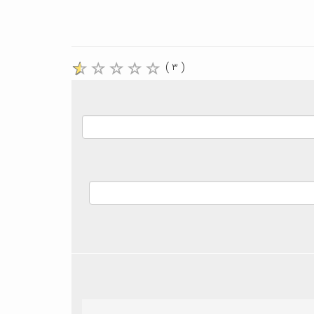
( ۳ )