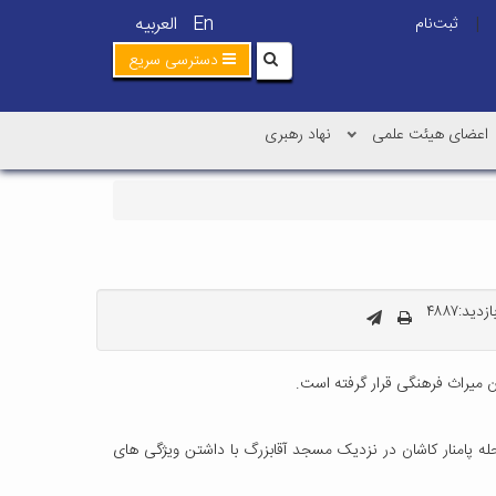
En
العربیه
ثبت‌نام
|
دسترسی سریع
اعضای هیئت علمی
نهاد رهبری
دید:۴۸۸۷
میراث فرهنگی قرار گرفته است.
عبدالرزاق خان" متعلق به دوران زندیه با مساحت 3600 مترمربع در دوطبقه در محله پامنار کاشان در نزدیک مسجد آقابزرگ با داشتن ویژگی های