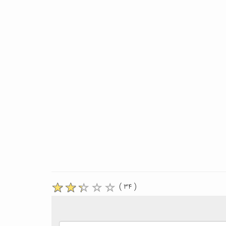
( ۳۴ )