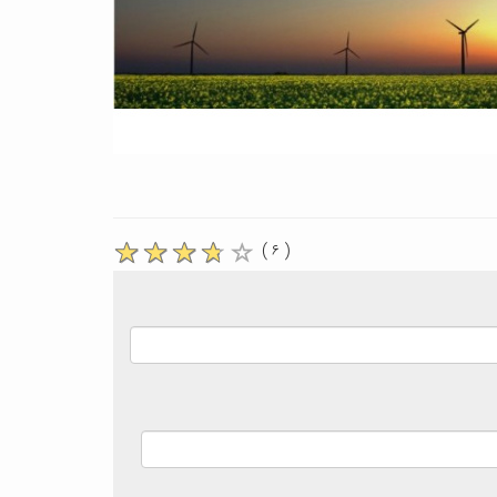
( ۶ )