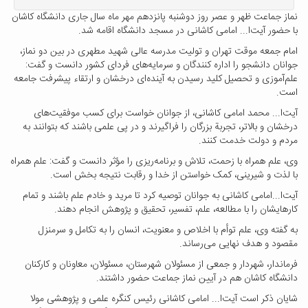
نماز جماعت ظهر و عصر روز دوشنبه پانزدهم مهر ماه سال جاری دانشگاه کاشان
با حضور آیت‌ا... امامی کاشانی در مسجد دانشگاه اقامه شد.
امام جمعه موقت تهران و تولیت مدرسه عالی شهید مطهری در بین دو نماز،
جوانان دانشجو را اداره کنندگان و سرمایه‌های فردای کشور دانست و گفت:
علم‌آموزی و تحصیل کلید رسیدن به آینده‌ای درخشان و ارتقاء پیشرفت جامعه
است.
آیت‌ا... محمد امامی کاشانی، از جوانان خواست برای کسب موفقیت‌های
درخشان و بالاتر، تجربة بزرگان را فراگیرند و در پی علمی باشند که بتوانند به
مردم و دولت خدمت کنند.
وی، علم همراه با زحمت، تلاش و برنامه‌ریزی را مؤثر دانست و گفت: علم همراه
با لذت و شیرینی، کمک خواستن از خدا و رقابت نتیجه بخش است.
آیت‌ا...امامی کاشانی به جوانان توصیه کرد تا مرید و خادم علم باشند و تمام
کارهایشان را با مطالعه، علم، تفسیر، تحقیق و پژوهش انجام دهند.
به گفته وی، علم توأم با اخلاص و معنویت، انسان را به تکامل و سرمنزل
مقصود و هدف نهایی می‌رساند.
فرماندار، شهردار و جمعی از مسئولان شهرستان، مسئولان، معاونان و کارکنان
دانشگاه کاشان هم در آیین نماز جماعت حضور داشتند.
شایان ذکر است آیت‌ا... امامی کاشانی رئیس کنگره علمی و پژوهشی مولا