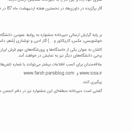
آثار برگزیده در داوری‌ها، در نخستین هفته اردیبهشت ماه 87 در دانشگاه کاشان به نمایش درآمده و برگزیدگان هر رشته معرفی خواهند شد.
بر پایه گزارش ارسالی دبیرخانه جشنواره به روابط عمومی دانشگاه
خوشنویسی، عکس، کاریکاتور و ...) آثار ادبی و نوشتاری (شعر، داستا
کاشان به عنوان یکی از خاستگاه‌ها و پرورشگاه‌های مهم فرش ایرا
برخی دانشگاه‌های دیگر نیز به نمایش در خواهند آمد.
علاقه‌مندان برای کسب اطلاعات بیشتر می‌توانند با شماره تلفن‌های 6 و 88827125-021 با دبیرخانه جشنواره تماس بگیرند و اخبار و رویدادهای جشنواره را از پایگاه‌های ای
www.icsa.ir و www.farsh.parsiblog.com
پیگیری کنند.
گفتنی است دبیرخانه منطقه‌ای این جشنواره نیز در دفتر انجمن ع