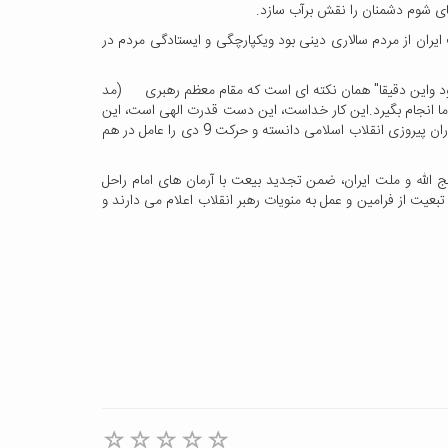
ای شوم دشمنان را نقش برآب سازد.
امی است. 9دی ماه، تجلی دفاع پشتیبانی همه جانبه ملت ایران از مردم سالاری دینی بود ویکپارچگی و ایستادگی مردم در
نبود واین دقیقا" همان نکته ای است که مقام معظم رهبری
(مد
ال ما انجام بگیرد.این کار خداست، این دست قدرت الهی است، این
چیزها دست من وامثال من نیست. ایشان روح دیانت حاکم بر دلهای مردم وتوجه به فرهنگ عاشورا از خصوصیات مشترک حماسه 9 دی و حوادث دوران پیروزی انقلاب اسلامی دانسته و حرکت 9 دی را عامل در هم
دی ماه 88با عرض تبریک این روز به پیشگاه امام زمان عج الله و ملت ایران، ضمن تجدید بیعت با آرمان های امام راحل
یت از فرامین و عمل به منویات رهبر انقلاب اعلام می دارند و